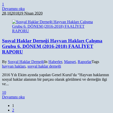
1
Devamını oku
28.10
2018
19 Nisan 2020
Sosyal Haklar Derneği Hayvan Hakları Çalışma
Grubu 6. DÖNEM (2016-2018) FAALİYET
RAPORU
By
Sosyal Haklar Derneği
In
Haberler
,
Manşet
,
Raporlar
Tags
hayvan hakları
,
sosyal haklar derneği
2016 Yılı Ekim ayında yapılan Genel Kurul’da “Hayvan haklarının
sosyal haklar alanının bir parçası olarak görülmesi ve derneğin ilgi
ve...
1
0
Devamını oku
1
2