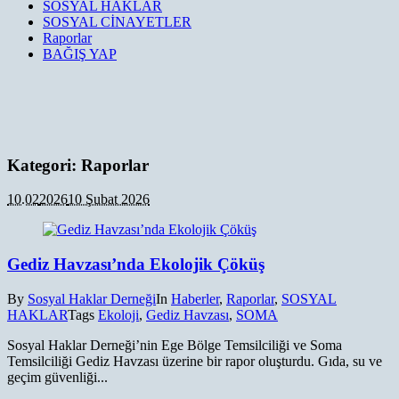
SOSYAL HAKLAR
SOSYAL CİNAYETLER
Raporlar
BAĞIŞ YAP
Kategori:
Raporlar
10.02
2026
10 Şubat 2026
Gediz Havzası’nda Ekolojik Çöküş
By
Sosyal Haklar Derneği
In
Haberler
,
Raporlar
,
SOSYAL
HAKLAR
Tags
Ekoloji
,
Gediz Havzası
,
SOMA
Sosyal Haklar Derneği’nin Ege Bölge Temsilciliği ve Soma
Temsilciliği Gediz Havzası üzerine bir rapor oluşturdu. Gıda, su ve
geçim güvenliği...