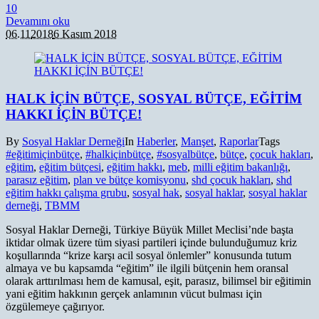
1
0
Devamını oku
06.11
2018
6 Kasım 2018
HALK İÇİN BÜTÇE, SOSYAL BÜTÇE, EĞİTİM
HAKKI İÇİN BÜTÇE!
By
Sosyal Haklar Derneği
In
Haberler
,
Manşet
,
Raporlar
Tags
#eğitimiçinbütçe
,
#halkiçinbütçe
,
#sosyalbütçe
,
bütçe
,
çocuk hakları
,
eğitim
,
eğitim bütçesi
,
eğitim hakkı
,
meb
,
milli eğitim bakanlığı
,
parasız eğitim
,
plan ve bütçe komisyonu
,
shd çocuk hakları
,
shd
eğitim hakkı çalışma grubu
,
sosyal hak
,
sosyal haklar
,
sosyal haklar
derneği
,
TBMM
Sosyal Haklar Derneği, Türkiye Büyük Millet Meclisi’nde başta
iktidar olmak üzere tüm siyasi partileri içinde bulunduğumuz kriz
koşullarında “krize karşı acil sosyal önlemler” konusunda tutum
almaya ve bu kapsamda “eğitim” ile ilgili bütçenin hem oransal
olarak arttırılması hem de kamusal, eşit, parasız, bilimsel bir eğitimin
yani eğitim hakkının gerçek anlamının vücut bulması için
özgülemeye çağırıyor.