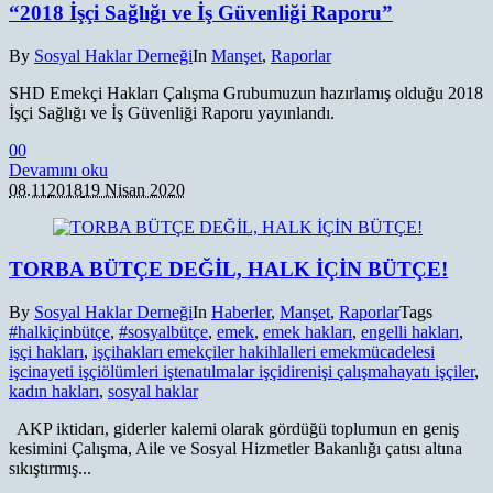
“2018 İşçi Sağlığı ve İş Güvenliği Raporu”
By
Sosyal Haklar Derneği
In
Manşet
,
Raporlar
SHD Emekçi Hakları Çalışma Grubumuzun hazırlamış olduğu 2018
İşçi Sağlığı ve İş Güvenliği Raporu yayınlandı.
0
0
Devamını oku
08.11
2018
19 Nisan 2020
TORBA BÜTÇE DEĞİL, HALK İÇİN BÜTÇE!
By
Sosyal Haklar Derneği
In
Haberler
,
Manşet
,
Raporlar
Tags
#halkiçinbütçe
,
#sosyalbütçe
,
emek
,
emek hakları
,
engelli hakları
,
işçi hakları
,
işçihakları emekçiler hakihlalleri emekmücadelesi
işcinayeti işçiölümleri iştenatılmalar işçidirenişi çalışmahayatı işçiler
,
kadın hakları
,
sosyal haklar
AKP iktidarı, giderler kalemi olarak gördüğü toplumun en geniş
kesimini Çalışma, Aile ve Sosyal Hizmetler Bakanlığı çatısı altına
sıkıştırmış...