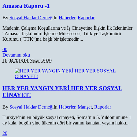
Amasra Raporu -1
By
Sosyal Haklar Derneği
In
Haberler
,
Raporlar
Madenin Çalışma Koşullarına ve İş Cinayetine İlişkin İlk İzlenimler
“Amasra Taşkömürü İşletme Müessesesi, Türkiye Taşkömürü
Kurumu (“TTK”)na bağlı bir işletmedir....
0
0
Devamını oku
16.04
2019
19 Nisan 2020
HER YER YANGIN YERİ HER YER SOSYAL
CİNAYET!
By
Sosyal Haklar Derneği
In
Haberler
,
Manşet
,
Raporlar
Türkiye’nin en büyük sosyal cinayeti, Soma’nın 5. Yıldönümüne 1
ay kala, bugün yine ülkenin dört bir yanını kanatan yaşam hakkı...
2
0