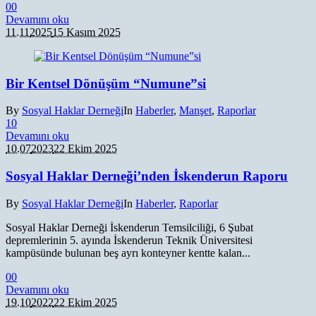
0
0
Devamını oku
11.11
2025
15 Kasım 2025
Bir Kentsel Dönüşüm “Numune”si
By
Sosyal Haklar Derneği
In
Haberler
,
Manşet
,
Raporlar
1
0
Devamını oku
10.07
2023
22 Ekim 2025
Sosyal Haklar Derneği’nden İskenderun Raporu
By
Sosyal Haklar Derneği
In
Haberler
,
Raporlar
Sosyal Haklar Derneği İskenderun Temsilciliği, 6 Şubat
depremlerinin 5. ayında İskenderun Teknik Üniversitesi
kampüsünde bulunan beş ayrı konteyner kentte kalan...
0
0
Devamını oku
19.10
2022
22 Ekim 2025