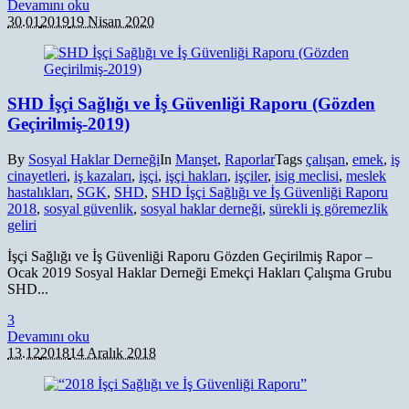
Devamını oku
30.01
2019
19 Nisan 2020
SHD İşçi Sağlığı ve İş Güvenliği Raporu (Gözden
Geçirilmiş-2019)
By
Sosyal Haklar Derneği
In
Manşet
,
Raporlar
Tags
çalışan
,
emek
,
iş
cinayetleri
,
iş kazaları
,
işçi
,
işçi hakları
,
işçiler
,
isig meclisi
,
meslek
hastalıkları
,
SGK
,
SHD
,
SHD İşçi Sağlığı ve İş Güvenliği Raporu
2018
,
sosyal güvenlik
,
sosyal haklar derneği
,
sürekli iş göremezlik
geliri
İşçi Sağlığı ve İş Güvenliği Raporu Gözden Geçirilmiş Rapor –
Ocak 2019 Sosyal Haklar Derneği Emekçi Hakları Çalışma Grubu
SHD...
3
Devamını oku
13.12
2018
14 Aralık 2018