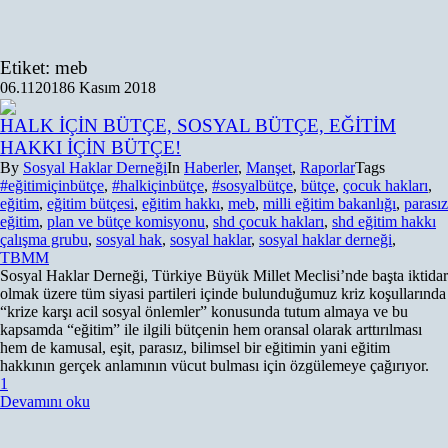
Etiket:
meb
06.11
2018
6 Kasım 2018
HALK İÇİN BÜTÇE, SOSYAL BÜTÇE, EĞİTİM
HAKKI İÇİN BÜTÇE!
By
Sosyal Haklar Derneği
In
Haberler
,
Manşet
,
Raporlar
Tags
#eğitimiçinbütçe
,
#halkiçinbütçe
,
#sosyalbütçe
,
bütçe
,
çocuk hakları
,
eğitim
,
eğitim bütçesi
,
eğitim hakkı
,
meb
,
milli eğitim bakanlığı
,
parasız
eğitim
,
plan ve bütçe komisyonu
,
shd çocuk hakları
,
shd eğitim hakkı
çalışma grubu
,
sosyal hak
,
sosyal haklar
,
sosyal haklar derneği
,
TBMM
Sosyal Haklar Derneği, Türkiye Büyük Millet Meclisi’nde başta iktidar
olmak üzere tüm siyasi partileri içinde bulunduğumuz kriz koşullarında
“krize karşı acil sosyal önlemler” konusunda tutum almaya ve bu
kapsamda “eğitim” ile ilgili bütçenin hem oransal olarak arttırılması
hem de kamusal, eşit, parasız, bilimsel bir eğitimin yani eğitim
hakkının gerçek anlamının vücut bulması için özgülemeye çağırıyor.
1
Devamını oku