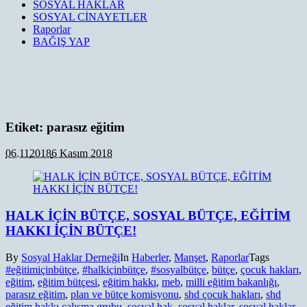
SOSYAL HAKLAR
SOSYAL CİNAYETLER
Raporlar
BAĞIŞ YAP
Etiket:
parasız eğitim
06.11
2018
6 Kasım 2018
HALK İÇİN BÜTÇE, SOSYAL BÜTÇE, EĞİTİM
HAKKI İÇİN BÜTÇE!
By
Sosyal Haklar Derneği
In
Haberler
,
Manşet
,
Raporlar
Tags
#eğitimiçinbütçe
,
#halkiçinbütçe
,
#sosyalbütçe
,
bütçe
,
çocuk hakları
,
eğitim
,
eğitim bütçesi
,
eğitim hakkı
,
meb
,
milli eğitim bakanlığı
,
parasız eğitim
,
plan ve bütçe komisyonu
,
shd çocuk hakları
,
shd
eğitim hakkı çalışma grubu
,
sosyal hak
,
sosyal haklar
,
sosyal haklar