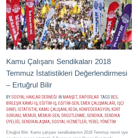
Kamu Çalışanı Sendikaları 2018
Temmuz İstatistikleri Değerlendirmesi
– Ertuğrul Bilir
BY
SOSYAL HAKLAR DERNEĞI
IN
MANŞET
,
RAPORLAR
TAGS
BES
,
BIRLEŞIK KAMU-İŞ
,
EĞITIM-İŞ
,
EĞITIM-SEN
,
EMEK ÇALIŞMALARI
,
İŞÇI
SINIFI
,
ISTATISTIK
,
KAMU ÇALIŞANI
,
KESK
,
KONFEDERASYON
,
KÜRT
SORUNU
,
MEMUR
,
MEMUR-SEN
,
ÖRGÜTLENME
,
SENDIKA
,
SENDIKA
ÜYELIĞI
,
SENDIKALAŞMA
,
SOSYAL HIZMETLER
,
YEREL YÖNETIM
Ertuğrul Bilir: Kamu çalışanı sendikalarının 2018 Temmuz resmi üye