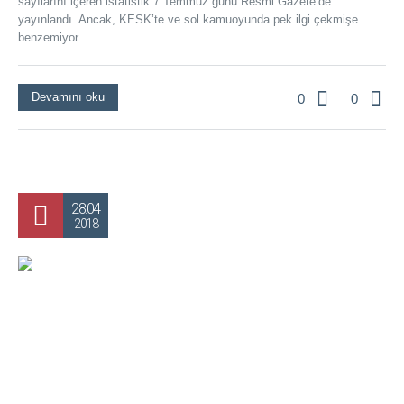
sayılarını içeren istatistik 7 Temmuz günü Resmi Gazete’de
yayınlandı. Ancak, KESK’te ve sol kamuoyunda pek ilgi çekmişe
benzemiyor.
Devamını oku
0
0
28.04
2018