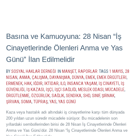
Basına ve Kamuoyuna: 28 Nisan “İş
Cinayetlerinde Ölenleri Anma ve Yas
Günü” İlan Edilmelidir
BY
SOSYAL HAKLAR DERNEĞI
IN
MANŞET
,
RAPORLAR
TAGS
1 MAYIS
,
28
NISAN
,
ANMA
,
ÇALIŞMA
,
DAYANIŞMA
,
DÜNYA
,
EMEK
,
EMEK ÖRGÜTLERI
,
ERMENEK
,
HAK
,
IĞDIR
,
IKTIDAR
,
ILO
,
INSANCA YAŞAM
,
IŞ CINAYETI
,
IŞ
GÜVENLIĞI
,
IŞ KAZASI
,
IŞÇI
,
IŞÇI SAĞLIĞI
,
MESLEK ODASI
,
MÜCADELE
,
ÖRGÜTLENME
,
ÖZGÜRLÜK
,
SAĞLIK
,
SENDIKA
,
SHD
,
SINIF
,
ŞIRNAK
,
ŞIRVAN
,
SOMA
,
TÜPRAŞ
,
YAS
,
YAS GÜNÜ
Kaza veya hastalık adı altındaki iş cinayetlerine karşı tüm dünyada
200 yıldan uzun süredir mücadele sürüyor. Bu mücadelenin son
yıllardaki sembollerinden birisi de 28 Nisan İş Cinayetlerinde Ölenleri
Anma ve Yas Günü’dür. 28 Nisan “İş Cinayetlerinde Ölenleri Anma ve