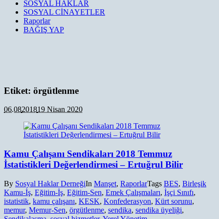
SOSYAL HAKLAR
SOSYAL CİNAYETLER
Raporlar
BAĞIŞ YAP
Etiket:
örgütlenme
06.08
2018
19 Nisan 2020
Kamu Çalışanı Sendikaları 2018 Temmuz
İstatistikleri Değerlendirmesi – Ertuğrul Bilir
By
Sosyal Haklar Derneği
In
Manşet
,
Raporlar
Tags
BES
,
Birleşik
Kamu-İş
,
Eğitim-İş
,
Eğitim-Sen
,
Emek Çalışmaları
,
İşçi Sınıfı
,
istatistik
,
kamu çalışanı
,
KESK
,
Konfederasyon
,
Kürt sorunu
,
memur
,
Memur-Sen
,
örgütlenme
,
sendika
,
sendika üyeliği
,
Sendikalaşma
,
sosyal hizmetler
,
Yerel Yönetim