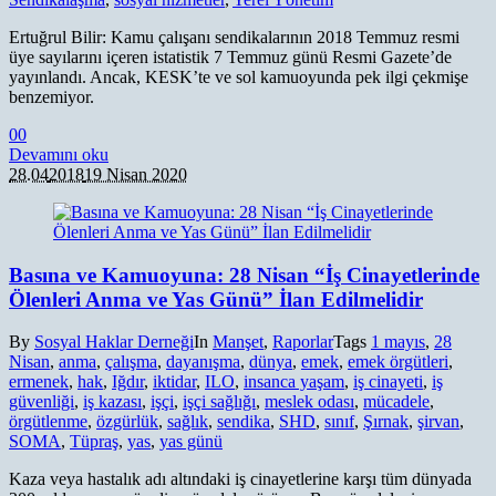
Ertuğrul Bilir: Kamu çalışanı sendikalarının 2018 Temmuz resmi
üye sayılarını içeren istatistik 7 Temmuz günü Resmi Gazete’de
yayınlandı. Ancak, KESK’te ve sol kamuoyunda pek ilgi çekmişe
benzemiyor.
0
0
Devamını oku
28.04
2018
19 Nisan 2020
Basına ve Kamuoyuna: 28 Nisan “İş Cinayetlerinde
Ölenleri Anma ve Yas Günü” İlan Edilmelidir
By
Sosyal Haklar Derneği
In
Manşet
,
Raporlar
Tags
1 mayıs
,
28
Nisan
,
anma
,
çalışma
,
dayanışma
,
dünya
,
emek
,
emek örgütleri
,
ermenek
,
hak
,
Iğdır
,
iktidar
,
ILO
,
insanca yaşam
,
iş cinayeti
,
iş
güvenliği
,
iş kazası
,
işçi
,
işçi sağlığı
,
meslek odası
,
mücadele
,
örgütlenme
,
özgürlük
,
sağlık
,
sendika
,
SHD
,
sınıf
,
Şırnak
,
şirvan
,
SOMA
,
Tüpraş
,
yas
,
yas günü
Kaza veya hastalık adı altındaki iş cinayetlerine karşı tüm dünyada