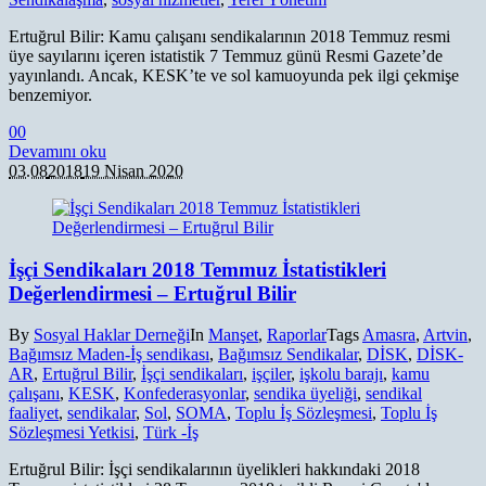
Ertuğrul Bilir: Kamu çalışanı sendikalarının 2018 Temmuz resmi
üye sayılarını içeren istatistik 7 Temmuz günü Resmi Gazete’de
yayınlandı. Ancak, KESK’te ve sol kamuoyunda pek ilgi çekmişe
benzemiyor.
0
0
Devamını oku
03.08
2018
19 Nisan 2020
İşçi Sendikaları 2018 Temmuz İstatistikleri
Değerlendirmesi – Ertuğrul Bilir
By
Sosyal Haklar Derneği
In
Manşet
,
Raporlar
Tags
Amasra
,
Artvin
,
Bağımsız Maden-İş sendikası
,
Bağımsız Sendikalar
,
DİSK
,
DİSK-
AR
,
Ertuğrul Bilir
,
İşçi sendikaları
,
işçiler
,
işkolu barajı
,
kamu
çalışanı
,
KESK
,
Konfederasyonlar
,
sendika üyeliği
,
sendikal
faaliyet
,
sendikalar
,
Sol
,
SOMA
,
Toplu İş Sözleşmesi
,
Toplu İş
Sözleşmesi Yetkisi
,
Türk -İş
Ertuğrul Bilir: İşçi sendikalarının üyelikleri hakkındaki 2018