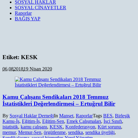
SOSYAL HAKLAR
SOSYAL CİNAYETLER
Raporlar
BAĞIŞ YAP
Etiket:
KESK
06.08
2018
19 Nisan 2020
Kamu Çalışanı Sendikaları 2018 Temmuz
İstatistikleri Değerlendirmesi – Ertuğrul Bilir
By
Sosyal Haklar Derneği
In
Manşet
,
Raporlar
Tags
BES
,
Birleşik
Kamu-İş
,
Eğitim-İş
,
Eğitim-Sen
,
Emek Çalışmaları
,
İşçi Sınıfı
,
istatistik
,
kamu çalışanı
,
KESK
,
Konfederasyon
,
Kürt sorunu
,
memur
,
Memur-Sen
,
örgütlenme
,
sendika
,
sendika üyeliği
,
Sendikalaşma
,
sosyal hizmetler
,
Yerel Yönetim