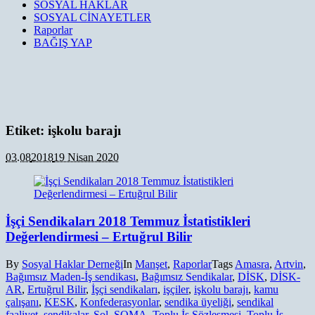
SOSYAL HAKLAR
SOSYAL CİNAYETLER
Raporlar
BAĞIŞ YAP
Etiket:
işkolu barajı
03.08
2018
19 Nisan 2020
İşçi Sendikaları 2018 Temmuz İstatistikleri
Değerlendirmesi – Ertuğrul Bilir
By
Sosyal Haklar Derneği
In
Manşet
,
Raporlar
Tags
Amasra
,
Artvin
,
Bağımsız Maden-İş sendikası
,
Bağımsız Sendikalar
,
DİSK
,
DİSK-
AR
,
Ertuğrul Bilir
,
İşçi sendikaları
,
işçiler
,
işkolu barajı
,
kamu
çalışanı
,
KESK
,
Konfederasyonlar
,
sendika üyeliği
,
sendikal
faaliyet
,
sendikalar
,
Sol
,
SOMA
,
Toplu İş Sözleşmesi
,
Toplu İş