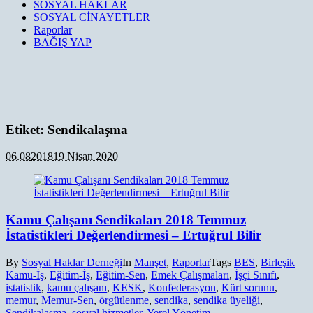
SOSYAL HAKLAR
SOSYAL CİNAYETLER
Raporlar
BAĞIŞ YAP
Etiket:
Sendikalaşma
06.08
2018
19 Nisan 2020
Kamu Çalışanı Sendikaları 2018 Temmuz
İstatistikleri Değerlendirmesi – Ertuğrul Bilir
By
Sosyal Haklar Derneği
In
Manşet
,
Raporlar
Tags
BES
,
Birleşik
Kamu-İş
,
Eğitim-İş
,
Eğitim-Sen
,
Emek Çalışmaları
,
İşçi Sınıfı
,
istatistik
,
kamu çalışanı
,
KESK
,
Konfederasyon
,
Kürt sorunu
,
memur
,
Memur-Sen
,
örgütlenme
,
sendika
,
sendika üyeliği
,
Sendikalaşma
,
sosyal hizmetler
,
Yerel Yönetim