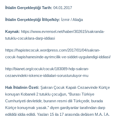
İhlalin Gerçekleştiği Tarih:
04.01.2017
İhlalin Gerçekleştiği İl/ilçe/köy:
İzmir / Aliağa
Kaynak:
https://www.evrensel.net/haber/302615/sakranda-
tutuklu-cocuklara-darp-iddiasi
https://hapistecocuk.wordpress.com/2017/01/04/sakran-
cocuk-hapishanesinde-ayrimcilik-ve-siddet-uygulandigi-iddiasi/
http://bianet.org/cocuk/cocuk/183089-hdp-sakran-
cezaevindeki-iskence-iddialari-sorusturuluyor-mu
Hak İhlalinin Özeti:
Şakran Çocuk Kapalı Cezaevinde Kürtçe
konuşan Kobaneli 2 tutuklu çocuğun, “Burası Türkiye
Cumhuriyeti devletidir, buranın resmi dili Türkçedir, burada
Kürtçe konuşmak yasak.” diyen gardiyanlar tarafından darp
edildiği iddia edildi. Yaşları 15 ila 17 arasında değişen M.A, İ.A,