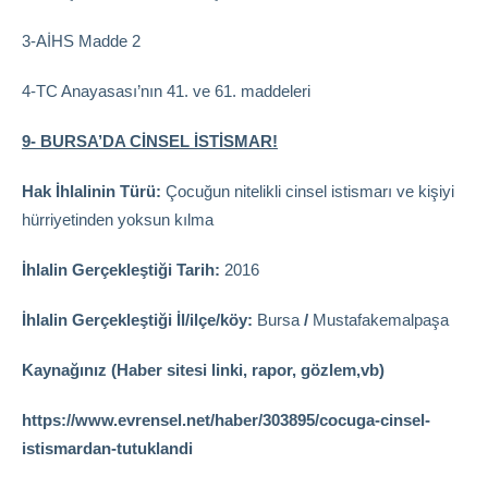
3-AİHS Madde 2
4-TC Anayasası’nın 41. ve 61. maddeleri
9- BURSA’DA CİNSEL İSTİSMAR!
Hak İhlalinin Türü:
Çocuğun nitelikli cinsel istismarı ve kişiyi
hürriyetinden yoksun kılma
İhlalin Gerçekleştiği Tarih:
2016
İhlalin Gerçekleştiği İl/ilçe/köy:
Bursa
/
Mustafakemalpaşa
Kaynağınız (Haber sitesi linki, rapor, gözlem,vb)
https://www.evrensel.net/haber/303895/cocuga-cinsel-
istismardan-tutuklandi