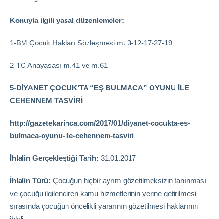
Konuyla ilgili yasal düzenlemeler:
1-BM Çocuk Hakları Sözleşmesi m. 3-12-17-27-19
2-TC Anayasası m.41 ve m.61
5-DİYANET ÇOCUK’TA “EŞ BULMACA” OYUNU İLE
CEHENNEM TASVİRİ
http://gazetekarinca.com/2017/01/diyanet-cocukta-es-
bulmaca-oyunu-ile-cehennem-tasviri
İhlalin Gerçekleştiği Tarih:
31.01.2017
İhlalin Türü:
Çocuğun hiçbir
ayrım gözetilmeksizin tanınması
ve çocuğu ilgilendiren kamu hizmetlerinin yerine getirilmesi
sırasında çocuğun öncelikli yararının gözetilmesi haklarının
ihlali