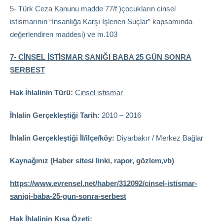
5- Türk Ceza Kanunu madde 77/f )çocukların cinsel
istismarının “İnsanlığa Karşı İşlenen Suçlar” kapsamında
değerlendiren maddesi) ve m.103
7- CİNSEL İSTİSMAR SANIĞI BABA 25 GÜN SONRA
SERBEST
Hak İhlalinin Türü:
Cinsel istismar
İhlalin Gerçekleştiği Tarih:
2010 – 2016
İhlalin Gerçekleştiği İl/ilçe/köy:
Diyarbakır / Merkez Bağlar
Kaynağınız (Haber sitesi linki, rapor, gözlem,vb)
https://www.evrensel.net/haber/312092/cinsel-istismar-
sanigi-baba-25-gun-sonra-serbest
Hak İhlalinin Kısa Özeti: