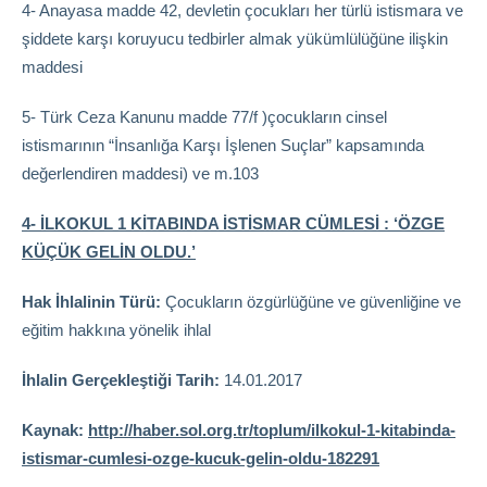
4- Anayasa madde 42, devletin çocukları her türlü istismara ve
şiddete karşı koruyucu tedbirler almak yükümlülüğüne ilişkin
maddesi
5- Türk Ceza Kanunu madde 77/f )çocukların cinsel
istismarının “İnsanlığa Karşı İşlenen Suçlar” kapsamında
değerlendiren maddesi) ve m.103
4- İLKOKUL 1 KİTABINDA İSTİSMAR CÜMLESİ : ‘ÖZGE
KÜÇÜK GELİN OLDU.’
Hak İhlalinin Türü:
Çocukların özgürlüğüne ve güvenliğine ve
eğitim hakkına yönelik ihlal
İhlalin Gerçekleştiği Tarih:
14.01.2017
Kaynak:
http://haber.sol.org.tr/toplum/ilkokul-1-kitabinda-
istismar-cumlesi-ozge-kucuk-gelin-oldu-182291