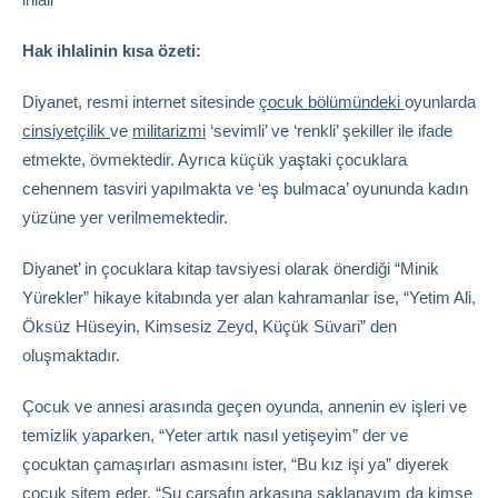
Hak ihlalinin kısa özeti:
Diyanet, resmi internet sitesinde
çocuk bölümündeki
oyunlarda
cinsiyetçilik
ve
militarizmi
‘sevimli’ ve ‘renkli’ şekiller ile ifade
etmekte, övmektedir. Ayrıca küçük yaştaki çocuklara
cehennem tasviri yapılmakta ve ‘eş bulmaca’ oyununda kadın
yüzüne yer verilmemektedir.
Diyanet’ in çocuklara kitap tavsiyesi olarak önerdiği “Minik
Yürekler” hikaye kitabında yer alan kahramanlar ise, “Yetim Ali,
Öksüz Hüseyin, Kimsesiz Zeyd, Küçük Süvari” den
oluşmaktadır.
Çocuk ve annesi arasında geçen oyunda, annenin ev işleri ve
temizlik yaparken, “Yeter artık nasıl yetişeyim” der ve
çocuktan çamaşırları asmasını ister, “Bu kız işi ya” diyerek
çocuk sitem eder, “Şu çarşafın arkasına saklanayım da kimse