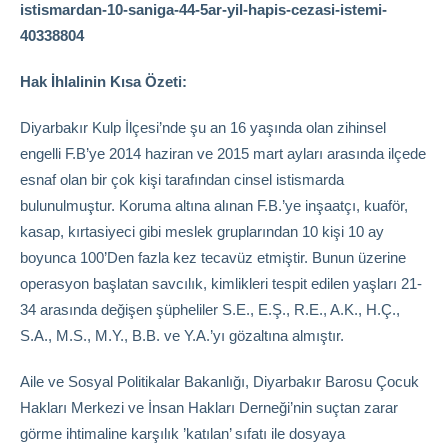
istismardan-10-saniga-44-5ar-yil-hapis-cezasi-istemi-
40338804
Hak İhlalinin Kısa Özeti:
Diyarbakır Kulp İlçesi’nde şu an 16 yaşında olan zihinsel
engelli F.B’ye 2014 haziran ve 2015 mart ayları arasında ilçede
esnaf olan bir çok kişi tarafından cinsel istismarda
bulunulmuştur. Koruma altına alınan F.B.’ye inşaatçı, kuaför,
kasap, kırtasiyeci gibi meslek gruplarından 10 kişi 10 ay
boyunca 100’Den fazla kez tecavüz etmiştir. Bunun üzerine
operasyon başlatan savcılık, kimlikleri tespit edilen yaşları 21-
34 arasında değişen şüpheliler S.E., E.Ş., R.E., A.K., H.Ç.,
S.A., M.S., M.Y., B.B. ve Y.A.’yı gözaltına almıştır.
Aile ve Sosyal Politikalar Bakanlığı, Diyarbakır Barosu Çocuk
Hakları Merkezi ve İnsan Hakları Derneği’nin suçtan zarar
görme ihtimaline karşılık ’katılan’ sıfatı ile dosyaya