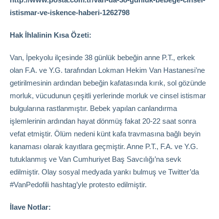
istismar-ve-iskence-haberi-1262798
Hak İhlalinin Kısa Özeti:
Van, İpekyolu ilçesinde 38 günlük bebeğin anne P.T., erkek
olan F.A. ve Y.G. tarafından Lokman Hekim Van Hastanesi’ne
getirilmesinin ardından bebeğin kafatasında kırık, sol gözünde
morluk, vücudunun çeşitli yerlerinde morluk ve cinsel istismar
bulgularına rastlanmıştır. Bebek yapılan canlandırma
işlemlerinin ardından hayat dönmüş fakat 20-22 saat sonra
vefat etmiştir. Ölüm nedeni künt kafa travmasına bağlı beyin
kanaması olarak kayıtlara geçmiştir. Anne P.T., F.A. ve Y.G.
tutuklanmış ve Van Cumhuriyet Baş Savcılığı’na sevk
edilmiştir. Olay sosyal medyada yankı bulmuş ve Twitter’da
#VanPedofili hashtag’yle protesto edilmiştir.
İlave Notlar: