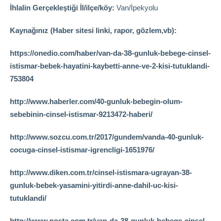
İhlalin Gerçekleştiği İl/ilçe/köy:
Van/İpekyolu
Kaynağınız (Haber sitesi linki, rapor, gözlem,vb):
https://onedio.com/haber/van-da-38-gunluk-bebege-cinsel-
istismar-bebek-hayatini-kaybetti-anne-ve-2-kisi-tutuklandi-
753804
http://www.haberler.com/40-gunluk-bebegin-olum-
sebebinin-cinsel-istismar-9213472-haberi/
http://www.sozcu.com.tr/2017/gundem/vanda-40-gunluk-
cocuga-cinsel-istismar-igrencligi-1651976/
http://www.diken.com.tr/cinsel-istismara-ugrayan-38-
gunluk-bebek-yasamini-yitirdi-anne-dahil-uc-kisi-
tutuklandi/
http://www.posta.com.tr/van-da-38-gunluk-bebege-cinsel-