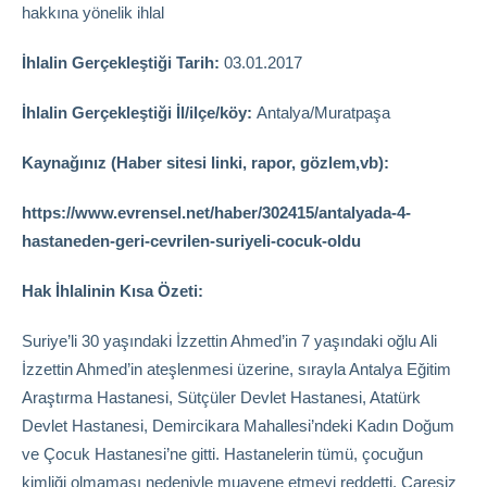
hakkına yönelik ihlal
İhlalin Gerçekleştiği Tarih:
03.01.2017
İhlalin Gerçekleştiği İl/ilçe/köy:
Antalya/Muratpaşa
Kaynağınız (Haber sitesi linki, rapor, gözlem,vb):
https://www.evrensel.net/haber/302415/antalyada-4-
hastaneden-geri-cevrilen-suriyeli-cocuk-oldu
Hak İhlalinin Kısa Özeti:
Suriye’li 30 yaşındaki İzzettin Ahmed’in 7 yaşındaki oğlu Ali
İzzettin Ahmed’in ateşlenmesi üzerine, sırayla Antalya Eğitim
Araştırma Hastanesi, Sütçüler Devlet Hastanesi, Atatürk
Devlet Hastanesi, Demircikara Mahallesi’ndeki Kadın Doğum
ve Çocuk Hastanesi’ne gitti. Hastanelerin tümü, çocuğun
kimliği olmaması nedeniyle muayene etmeyi reddetti. Çaresiz