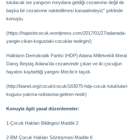
tutulacak ise yangının meydana geldiği cezaevine değil de
başka bir cezaevine nakledilmesi kanaatindeyiz” şeklinde
konuştu.
(
https://hapistecocuk.wordpress.com/2017/01/27/adanada-
yangin-cikan-kogustaki-cocuklar-tedirgin/
)
Halkların Demokratik Partisi (HDP) Adana Milletvekili Meral
Danış Beştaş Adana’da cezaevinde çıkan ve iki çocuğun
hayatını kaybettiği yangını Meclis’e taşıdı.
(
http://bianet.org/cocuk/cocuk/183075-hdp-cocuk-tutuklulari-
kogusu-yakma-noktasina-getiren-nedir
)
Konuyla ilgili yasal düzenlemeler:
1-Çocuk Hakları Bildirgesi Madde 2
2-BM Çocuk Hakları Sözleşmesi Madde 6