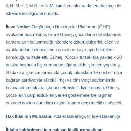
A.H, M.H.T, M.B. ve N.M. isimli çocuklara da ters kelepçe ile
işkence edildiği öne sürüldü.
İlave Notlar:
Özgürlükçü Hukukçular Platformu (ÖHP)
avukatlarından Yunus Emre Güneş, çocukların tartaklanarak
kameraların bulunmadığı hücrelere götürüldüklerini, elleri ve
ayaklarından kelepçelenen çocukların ayrı ayrı hücrelere
konulduğunu ifade etti. Güneş, “Çocuk tutsaklara yaklaşık 20
dakika boyunca hiç durmadan ağır şekilde işkence yapılmış.
20 dakika işkence sırasında çocuk tutsaklara ‘teröristler’ diye
bağıran gardiyanlar sürekli ırkçı ve cinsiyetçi söylemlerde
bulunarak çocuklara işkence etmişler” diye konuştu. Güneş,
çocukların darp edildikleri yerleri göstermelerine rağmen
cezaevi doktorunun darp olayını rapora geçirmediğini söyledi.
Hak İhlalinin Muhatabı:
Adalet Bakanlığı, İç İşleri Bakanlığı
İhlalin kaldırılması için çalışan kişi/kurum/stklar: