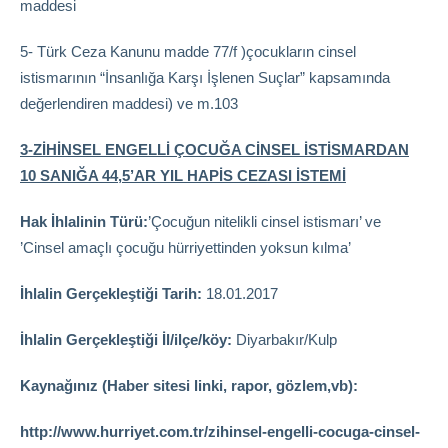
maddesi
5- Türk Ceza Kanunu madde 77/f )çocukların cinsel
istismarının “İnsanlığa Karşı İşlenen Suçlar” kapsamında
değerlendiren maddesi) ve m.103
3-ZİHİNSEL ENGELLİ ÇOCUĞA CİNSEL İSTİSMARDAN
10 SANIĞA 44,5’AR YIL HAPİS CEZASI İSTEMİ
Hak İhlalinin Türü:
’Çocuğun nitelikli cinsel istismarı’ ve
’Cinsel amaçlı çocuğu hürriyettinden yoksun kılma’
İhlalin Gerçekleştiği Tarih:
18.01.2017
İhlalin Gerçekleştiği İl/ilçe/köy:
Diyarbakır/Kulp
Kaynağınız (Haber sitesi linki, rapor, gözlem,vb):
http://www.hurriyet.com.tr/zihinsel-engelli-cocuga-cinsel-