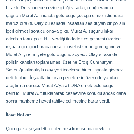
bıraktı. Dershaneden evine gittiği sırada çocuğu yanına
çağıran Murat A., inşaata götürdüğü çocuğu cinsel istismara
maruz bıraktı. Olay bu esnada inşaattan ses duyan bir polisin
içeri girmesi sonucu ortaya çıktı. Murat A. suçunu inkar
ederken tanık polis H.İ. verdiği ifadede ses gelmesi üzerine
inşaata girdiğini burada cinsel cinsel istismarı gördüğünü ve
Murat A.’yi emniyete götürdüğünü söyledi. Olay sırasında
polisin kanıtları toplamaması üzerine Erciş Cumhuriyet
Savcılığı talimatıyla olay yeri inceleme birimi inşaata giderek
delil topladı. İnşaatta bulunan peçetelerin üzerinde yapılan
araştırma sonucu Murat A.’ya ait DNA örnek bulunduğu
belirtildi. Murat A. tutuklanarak cezaevine konuldu ancak daha
sonra mahkeme heyeti tahliye edilmesine karar verdi.
İlave Notlar:
Çocuğa karşı şiddettin önlenmesi konusunda devletin