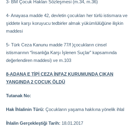
3- BM Çocuk Hakları Sözleşmesi (m.34, m.36)
4- Anayasa madde 42, devletin çocukları her türlü istismara ve
şiddete karşı koruyucu tedbirler almak yükümlülüğüne ilişkin
maddesi
5- Türk Ceza Kanunu madde 77/f )çocukların cinsel
istismarının “İnsanlığa Karşı İşlenen Suçlar” kapsamında
değerlendiren maddesi) ve m.103
8-ADANA E TİPİ CEZA İNFAZ KURUMUNDA ÇIKAN
YANGINDA 2 ÇOCUK ÖLDÜ
Tutanak No:
Hak İhlalinin Türü:
Çocukların yaşama hakkına yönelik ihlal
İhlalin Gerçekleştiği Tarih:
18.01.2017