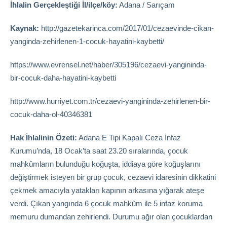
İhlalin Gerçekleştiği İl/ilçe/köy:
Adana / Sarıçam
Kaynak:
http://gazetekarinca.com/2017/01/cezaevinde-cikan-
yanginda-zehirlenen-1-cocuk-hayatini-kaybetti/
https://www.evrensel.net/haber/305196/cezaevi-yangininda-
bir-cocuk-daha-hayatini-kaybetti
http://www.hurriyet.com.tr/cezaevi-yangininda-zehirlenen-bir-
cocuk-daha-ol-40346381
Hak İhlalinin Özeti:
Adana E Tipi Kapalı Ceza İnfaz
Kurumu’nda, 18 Ocak’ta saat 23.20 sıralarında, çocuk
mahkûmların bulunduğu koğuşta, iddiaya göre koğuşlarını
değiştirmek isteyen bir grup çocuk, cezaevi idaresinin dikkatini
çekmek amacıyla yatakları kapının arkasına yığarak ateşe
verdi. Çıkan yangında 6 çocuk mahkûm ile 5 infaz koruma
memuru dumandan zehirlendi. Durumu ağır olan çocuklardan