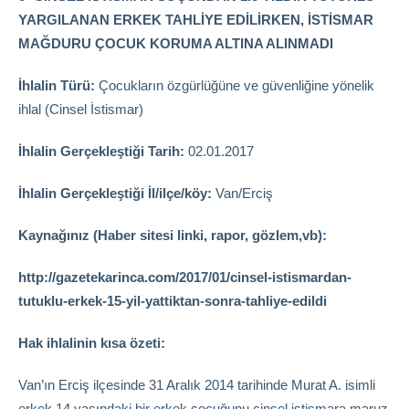
YARGILANAN ERKEK TAHLİYE EDİLİRKEN, İSTİSMAR
MAĞDURU ÇOCUK KORUMA ALTINA ALINMADI
İhlalin Türü:
Çocukların özgürlüğüne ve güvenliğine yönelik
ihlal (Cinsel İstismar)
İhlalin Gerçekleştiği Tarih:
02.01.2017
İhlalin Gerçekleştiği İl/ilçe/köy:
Van/Erciş
Kaynağınız (Haber sitesi linki, rapor, gözlem,vb):
http://gazetekarinca.com/2017/01/cinsel-istismardan-
tutuklu-erkek-15-yil-yattiktan-sonra-tahliye-edildi
Hak ihlalinin kısa özeti:
Van’ın Erciş ilçesinde 31 Aralık 2014 tarihinde Murat A. isimli
erkek 14 yaşındaki bir erkek çocuğunu cinsel istismara maruz