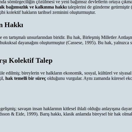
nda sömürgeciliğin çözülmesi ve yeni bağımsız devletlerin ortaya çıkmas
ik bağımsızlık ve kalkınma hakkı
taleplerini de gündeme getirmiştir
bi kolektif hakların tarihsel zeminini oluşturmuştur.
in Hakkı
 ve en tartışmalı unsurlarından biridir. Bu hak, Birleşmiş Milletler A
 hukuksal dayanağını oluşturmuştur (Cassese, 1995). Bu hak, yalnızca s
şı Kolektif Talep
e edilmiş; bireylerin ve halkların ekonomik, sosyal, kültürel ve siyas
il,
hak temelli bir süreç
olduğunu vurgular. Aynı zamanda küresel ekono
gelişmiş; savaşın insan haklarının kitlesel ihlali olduğu anlayışına d
redsson & Eide, 1999). Barış hakkı, klasik anlamda bireysel bir hak olma