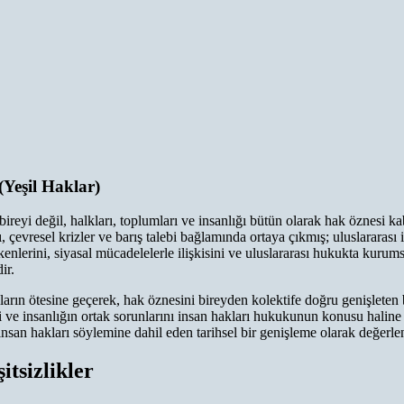
Yeşil Haklar)
ireyi değil, halkları, toplumları ve insanlığı bütün olarak hak öznesi kab
 çevresel krizler ve barış talebi bağlamında ortaya çıkmış; uluslararası 
enlerini, siyasal mücadelelerle ilişkisini ve uluslararası hukukta kurums
ir.
akların ötesine geçerek, hak öznesini bireyden kolektife doğru genişleten
ilerini ve insanlığın ortak sorunlarını insan hakları hukukunun konusu hali
 insan hakları söylemine dahil eden tarihsel bir genişleme olarak değerle
tsizlikler