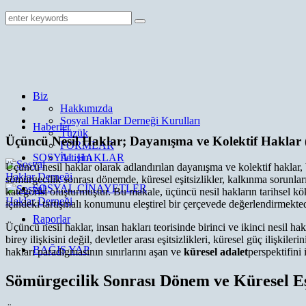
Biz
Hakkımızda
Sosyal Haklar Derneği Kurulları
Haberler
Tüzük
Üçüncü Nesil Haklar; Dayanışma ve Kolektif Haklar (
FORMLAR
SOSYAL HAKLAR
İletişim
Üçüncü nesil haklar olarak adlandırılan dayanışma ve kolektif haklar, b
sömürgecilik sonrası dönemde, küresel eşitsizlikler, kalkınma sorunları,
SOSYAL CİNAYETLER
kategorisi oluşturmuştur. Bu makale, üçüncü nesil hakların tarihsel kök
içindeki tartışmalı konumunu eleştirel bir çerçevede değerlendirmekted
Raporlar
Üçüncü nesil haklar, insan hakları teorisinde birinci ve ikinci nesil h
birey ilişkisini değil, devletler arası eşitsizlikleri, küresel güç ilişk
BAĞIŞ YAP
hakları paradigmasının sınırlarını aşan ve
küresel adalet
perspektifini
Sömürgecilik Sonrası Dönem ve Küresel Eşi