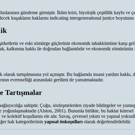
lararası gündeme girmiştir. İklim krizi, biyolojik çeşitlilik kaybı ve 
elecek kuşakların haklarını indicating intergenerational justice boyutunu
ik
şirketlerin ve eski sömürge güçlerinin ekonomik tahakkümüne karşı geliş
Bu hak, kalkınma hakkı ile doğrudan bağlantılıdır ve ekonomik sömürünün 
r hak olarak tartışılmasına yol açmıştır. Bu bağlamda insani yardım hakkı
rının evrenselliği arasındaki gerilimi de yansıtmaktadır.
e Tartışmalar
 bağlayıcılığa sahiptir. Çoğu, sözleşmelerden ziyade bildirgeler ve yumuş
e yoğunlaşmaktadır (Alston, 2001). Bununla birlikte, bu haklar küresel a
ve kolektif koşullarını ele alır. Savaş, çevresel yıkım ve yapısal yoksul
ğer hak kategorilerinin
yapısal önkoşulları
olarak değerlendirilebilir.