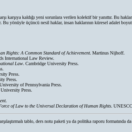
 karşıya kaldığı yeni sorunlara verilen kolektif bir yanıttır. Bu haklar,
dir. Bu yönüyle üçüncü nesil haklar, insan haklarının küresel adalet boyu
man Rights: A Common Standard of Achievement
. Martinus Nijhoff.
ds International Law Review.
national Law
. Cambridge University Press.
s.
sity Press.
ity Press.
 University of Pennsylvania Press.
University Press.
ent
.
 Force of Law to the Universal Declaration of Human Rights
. UNESCO
karşılaştırmalı tablo, ders notu paketi ya da politika raporu formatında da 