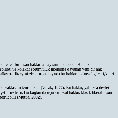
ul eden bir insan hakları anlayışını ifade eder. Bu haklar,
işbirliği ve kolektif sorumluluk ilkelerine dayanan yeni bir hak
allaşma düzeyini ele almakta; ayrıca bu hakların küresel güç ilişkileri
 bir yaklaşımı temsil eder (Vasak, 1977). Bu haklar, yalnızca devlet-
ne getirmektedir. Bu bağlamda üçüncü nesil haklar, klasik liberal insan
ndirilebilir (Mutua, 2002).