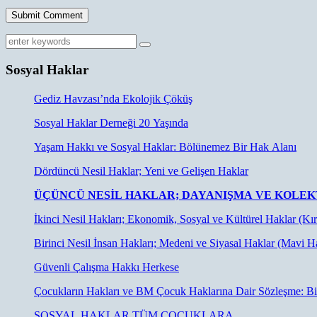
Sosyal Haklar
Gediz Havzası’nda Ekolojik Çöküş
Sosyal Haklar Derneği 20 Yaşında
Yaşam Hakkı ve Sosyal Haklar: Bölünemez Bir Hak Alanı
Dördüncü Nesil Haklar; Yeni ve Gelişen Haklar
ÜÇÜNCÜ NESIL HAKLAR; DAYANIŞMA VE KOLEKT
İkinci Nesil Hakları; Ekonomik, Sosyal ve Kültürel Haklar (Kı
Birinci Nesil İnsan Hakları; Medeni ve Siyasal Haklar (Mavi H
Güvenli Çalışma Hakkı Herkese
Çocukların Hakları ve BM Çocuk Haklarına Dair Sözleşme: Bi
SOSYAL HAKLAR TÜM ÇOCUKLARA…