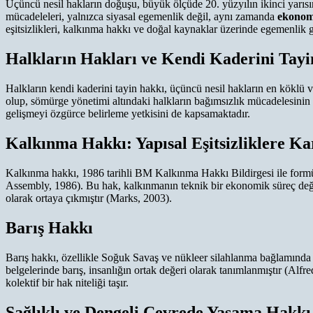
Üçüncü nesil hakların doğuşu, büyük ölçüde 20. yüzyılın ikinci yarısı
mücadeleleri, yalnızca siyasal egemenlik değil, aynı zamanda
ekonom
eşitsizlikleri, kalkınma hakkı ve doğal kaynaklar üzerinde egemenlik gi
Halkların Hakları ve Kendi Kaderini Tay
Halkların kendi kaderini tayin hakkı, üçüncü nesil hakların en köklü
olup, sömürge yönetimi altındaki halkların bağımsızlık mücadelesinin
gelişmeyi özgürce belirleme yetkisini de kapsamaktadır.
Kalkınma Hakkı: Yapısal Eşitsizliklere Kar
Kalkınma hakkı, 1986 tarihli BM Kalkınma Hakkı Bildirgesi ile formül
Assembly, 1986). Bu hak, kalkınmanın teknik bir ekonomik süreç değ
olarak ortaya çıkmıştır (Marks, 2003).
Barış Hakkı
Barış hakkı, özellikle Soğuk Savaş ve nükleer silahlanma bağlamında 
belgelerinde barış, insanlığın ortak değeri olarak tanımlanmıştır (Alf
kolektif bir hak niteliği taşır.
Sağlıklı ve Dengeli Çevrede Yaşama Hakkı