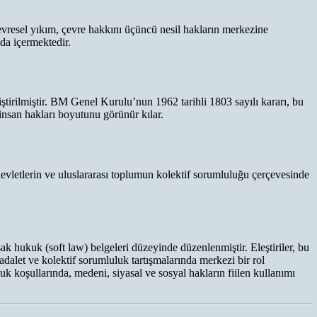
çevresel yıkım, çevre hakkını üçüncü nesil hakların merkezine
 da içermektedir.
tirilmiştir. BM Genel Kurulu’nun 1962 tarihli 1803 sayılı kararı, bu
insan hakları boyutunu görünür kılar.
, devletlerin ve uluslararası toplumun kolektif sorumluluğu çerçevesinde
ak hukuk (soft law) belgeleri düzeyinde düzenlenmiştir. Eleştiriler, bu
dalet ve kolektif sorumluluk tartışmalarında merkezi bir rol
luk koşullarında, medeni, siyasal ve sosyal hakların fiilen kullanımı