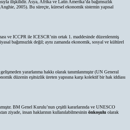
ıyla ilişkilidir. Asya, Afrika ve Latin Amerika’da bağımsızlık
 (Anghie, 2005). Bu süreçte, küresel ekonomik sistemin yapısal
ntlaşması ve ICCPR ile ICESCR’nin ortak 1. maddesinde düzenlenmiş
iyasal bağımsızlık değil; aynı zamanda ekonomik, sosyal ve kültürel
al gelişmeden yararlanma hakkı olarak tanımlanmıştır (UN General
mik düzenin eşitsizlik üreten yapısına karşı kolektif bir hak iddiası
ayanmıştır. BM Genel Kurulu’nun çeşitli kararlarında ve UNESCO
ktan ziyade, insan haklarının kullanılabilmesinin
önkoşulu
olarak