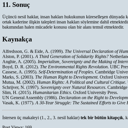
11. Sonuç
Üçüncü nesil haklar, insan hakları hukukunun küreselleşen dünyada karşı
ortak kaderine ilişkin talepleri insan hakları söylemine dahil etmekte
bakımından halen mücadele konusu olan bir alanı temsil etmektedir.
Kaynakça
Alfredsson, G. & Eide, A. (1999).
The Universal Declaration of Hu
Alston, P. (2001).
A Third Generation of Solidarity Rights?
Netherlan
Anghie, A. (2005).
Imperialism, Sovereignty and the Making of Inter
Boyd, D. R. (2012).
The Environmental Rights Revolution
. UBC Pres
Cassese, A. (1995).
Self-Determination of Peoples
. Cambridge Univer
Marks, S. (2003).
The Human Right to Development
. Oxford Univers
Mutua, M. (2002).
Human Rights: A Political and Cultural Critique
.
Schrijver, N. (1997).
Sovereignty over Natural Resources
. Cambridge 
Slim, H. (2015).
Humanitarian Ethics
. Oxford University Press.
UN General Assembly (1986).
Declaration on the Right to Developm
Vasak, K. (1977).
A 30-Year Struggle: The Sustained Efforts to Give
İstersen üç makaleyi (1., 2., 3. nesil haklar)
tek bir bütün kitapçık
, 
Post Views:
169