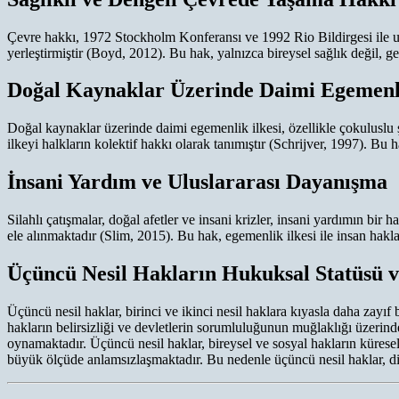
Çevre hakkı, 1972 Stockholm Konferansı ve 1992 Rio Bildirgesi ile ulus
yerleştirmiştir (Boyd, 2012). Bu hak, yalnızca bireysel sağlık değil, g
Doğal Kaynaklar Üzerinde Daimi Egemenl
Doğal kaynaklar üzerinde daimi egemenlik ilkesi, özellikle çokuluslu 
ilkeyi halkların kolektif hakkı olarak tanımıştır (Schrijver, 1997). 
İnsani Yardım ve Uluslararası Dayanışma
Silahlı çatışmalar, doğal afetler ve insani krizler, insani yardımın bi
ele alınmaktadır (Slim, 2015). Bu hak, egemenlik ilkesi ile insan hakla
Üçüncü Nesil Hakların Hukuksal Statüsü v
Üçüncü nesil haklar, birinci ve ikinci nesil haklara kıyasla daha zayıf
hakların belirsizliği ve devletlerin sorumluluğunun muğlaklığı üzerind
oynamaktadır. Üçüncü nesil haklar, bireysel ve sosyal hakların küresel 
büyük ölçüde anlamsızlaşmaktadır. Bu nedenle üçüncü nesil haklar, di