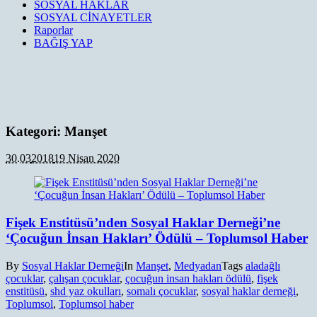
SOSYAL HAKLAR
SOSYAL CİNAYETLER
Raporlar
BAĞIŞ YAP
Kategori:
Manşet
30.03
2018
19 Nisan 2020
Fişek Enstitüsü’nden Sosyal Haklar Derneği’ne
‘Çocuğun İnsan Hakları’ Ödülü – Toplumsol Haber
By
Sosyal Haklar Derneği
In
Manşet
,
Medyadan
Tags
aladağlı
çocuklar
,
çalışan çocuklar
,
çocuğun insan hakları ödülü
,
fişek
enstitüsü
,
shd yaz okulları
,
somalı çocuklar
,
sosyal haklar derneği
,
Toplumsol
,
Toplumsol haber