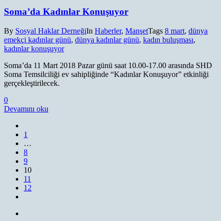
Soma’da Kadınlar Konuşuyor
By
Sosyal Haklar Derneği
In
Haberler
,
Manşet
Tags
8 mart
,
dünya
emekçi kadınlar günü
,
dünya kadınlar günü
,
kadın buluşması
,
kadınlar konuşuyor
Soma’da 11 Mart 2018 Pazar günü saat 10.00-17.00 arasında SHD
Soma Temsilciliği ev sahipliğinde “Kadınlar Konuşuyor” etkinliği
gerçekleştirilecek.
0
Devamını oku
1
…
8
9
10
11
12