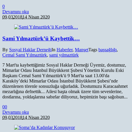
0
Devamını oku
09.03
2018
14 Nisan 2020
Sami Yılmaztürk’ü Kaybettik…
By
Sosyal Haklar Derneği
In
Haberler
,
Manşet
Tags
başsağlığı
,
Cemal Sami Yılmaztürk
,
sami yılmaztürk
7 Mart'ta kaybettiğimiz Sosyal Haklar Derneği Üyemiz, dostumuz,
Mimarlar Odası İstanbul Büyükkent Şubesi Yönetim Kurulu Eski
Başkanı Cemal Sami Yılmaztürk'ü 9 Mart'ta saat 13.00'da
Karaköy’deki Mimarlar Odası İstanbul Büyükkent Şubesi’nde
düzenlenen törenle sonsuzluğa uğurladık. Dostumuzu Karacaahmet
mezarlığına defnettik... Ailesi başta olmak üzere tüm sevenlerine,
dostlarına, yoldaşlarına sabırlar diliyoruz, hepimizin başı sağolsun...
0
0
Devamını oku
09.03
2018
14 Nisan 2020