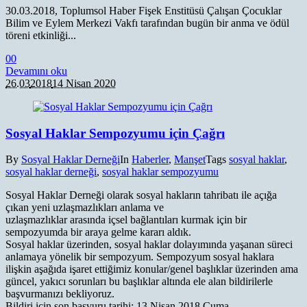
30.03.2018, Toplumsol Haber Fişek Enstitüsü Çalışan Çocuklar
Bilim ve Eylem Merkezi Vakfı tarafından bugün bir anma ve ödül
töreni etkinliği...
0
0
Devamını oku
26.03
2018
14 Nisan 2020
Sosyal Haklar Sempozyumu için Çağrı
By
Sosyal Haklar Derneği
In
Haberler
,
Manşet
Tags
sosyal haklar
,
sosyal haklar derneği
,
sosyal haklar sempozyumu
Sosyal Haklar Derneği olarak sosyal hakların tahribatı ile açığa
çıkan yeni uzlaşmazlıkları anlama ve
uzlaşmazlıklar arasında içsel bağlantıları kurmak için bir
sempozyumda bir araya gelme kararı aldık.
Sosyal haklar üzerinden, sosyal haklar dolayımında yaşanan süreci
anlamaya yönelik bir sempozyum. Sempozyum sosyal haklara
ilişkin aşağıda işaret ettiğimiz konular/genel başlıklar üzerinden ama
güncel, yakıcı sorunları bu başlıklar altında ele alan bildirilerle
başvurmanızı bekliyoruz.
Bildiri için son başvuru tarihi: 13 Nisan 2018 Cuma