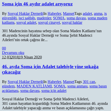
Soma için 46 aydır adalet arıyoruz
By
Sosyal Haklar Derneği
In
Haberler
,
Manşet
Tags
adalet
,
anma
,
iş
güvenliği
,
işçi sağlığı
,
madenler
,
SOMA
,
soma davası
,
soma maden
katliamı
,
sosyal adalet
,
sosyal cinayet
,
sosyal haklar
301 Madencinin hayatına sebep olan Soma Maden Katliamı’nın
46.ayında Sosyal Haklar Derneği ve Soma Şehit Madenci
Aileleri’nin ortak çağrısı ile...
0
0
Devamını oku
12.03
2018
19 Nisan 2020
46. ayda Soma için Adalet talebiyle yine sokağa
çıkacağız
By
Sosyal Haklar Derneği
In
Haberler
,
Manşet
Tags
301 can
,
gündem
,
MADEN KATLİAMI
,
SOMA
,
soma anması
,
soma basın
açıklaması
,
soma davası
,
soma için adalet
Sosyal Haklar Derneği ve Soma Şehit Madenci Aileleri,
301 canın hayattan koparıldığı Soma Maden Katliamının 46. ayında
Adalet talebiyle yapacağı anma ve basın açıklamasına çağrı yaptı.