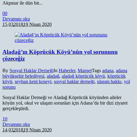
Akpınar ile dün bir...
0
0
Devamını oku
15.03
2018
19 Nisan 2020
Aladağ’ın Köprücük Köyü’nün yol sorununu
çözeceğiz
By
Sosyal Haklar Derneği
In
Haberler
,
Manşet
Tags
adana
,
adana
büyükşehir belediyesi
,
aladağ
,
aladağ köprücük köyü
,
köprücük
köyü
,
seyhan kent koseyi
,
sosyal haklar derneği
,
ulaşım hakkı
,
yol
sorunu
Sosyal Haklar Derneği ve Aladağ Köprücük köyünden aileler
köyün yol, okul ve ulaşım sorunları için Adana’da bir dizi ziyaret
gerçekleştirdi.
1
0
Devamını oku
14.03
2018
19 Nisan 2020