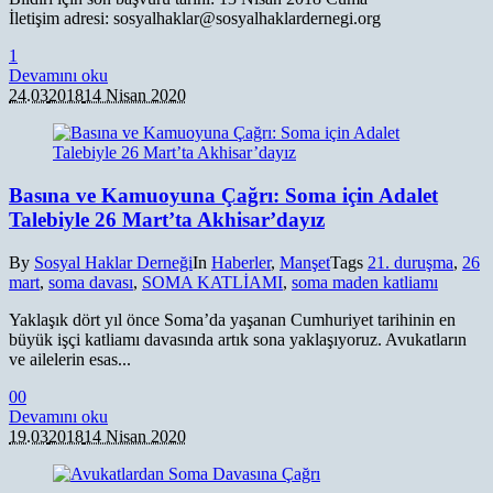
İletişim adresi: sosyalhaklar@sosyalhaklardernegi.org
1
Devamını oku
24.03
2018
14 Nisan 2020
Basına ve Kamuoyuna Çağrı: Soma için Adalet
Talebiyle 26 Mart’ta Akhisar’dayız
By
Sosyal Haklar Derneği
In
Haberler
,
Manşet
Tags
21. duruşma
,
26
mart
,
soma davası
,
SOMA KATLİAMI
,
soma maden katliamı
Yaklaşık dört yıl önce Soma’da yaşanan Cumhuriyet tarihinin en
büyük işçi katliamı davasında artık sona yaklaşıyoruz. Avukatların
ve ailelerin esas...
0
0
Devamını oku
19.03
2018
14 Nisan 2020