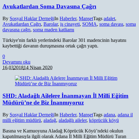
Avukatlardan Soma Davasına Çağrı
By
Sosyal Haklar Derneği
In
Haberler
,
Manşet
Tags
adalet
,
Avukatlardan Çağrı
,
Barolar
,
iş cinayeti
,
SOMA
,
soma davası
,
soma
davasına çağrı
,
soma maden katliamı
Türkiye'nin farklı yerlerindeki Barolar 301 madencinin hayatını
kaybettiği davanın duruşmasına ortak çağrı yaptı.
0
Devamını oku
16.03
2018
14 Nisan 2020
SHD: Aladağlı Ailelere İnanmayan İl Milli Eğitim
Müdürü’ne de Biz İnanmıyoruz
By
Sosyal Haklar Derneği
In
Haberler
,
Manşet
Tags
adana
,
adana il
milli eğitim müdürü
,
aladağ
,
aladağlı aileler
,
köprücük köyü
Basına ve Kamuoyuna Aladağ Köprücük Köyü’ndeki okulun
kapatılmasıyla ilgili olarak Adana İl Milli Eğitim Müdürü Turan