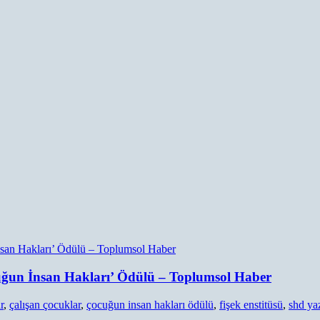
cuğun İnsan Hakları’ Ödülü – Toplumsol Haber
r
,
çalışan çocuklar
,
çocuğun insan hakları ödülü
,
fişek enstitüsü
,
shd yaz