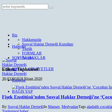
Biz
Hakkımızda
Sosyal Haklar Derneği Kurulları
Haberler
Tüzük
FORMLAR
SOSYAL HAKLAR
İletişim
Etiket:
Toplumsol
SOSYAL CİNAYETLER
30.03
2018
19 Nisan 2020
Raporlar
BAĞIŞ YAP
Fişek Enstitüsü’nden Sosyal Haklar Derneği’ne ‘Ço
By
Sosyal Haklar Derneği
In
Manşet
,
Medyadan
Tags
aladağlı çocukla
Toplumsol haber