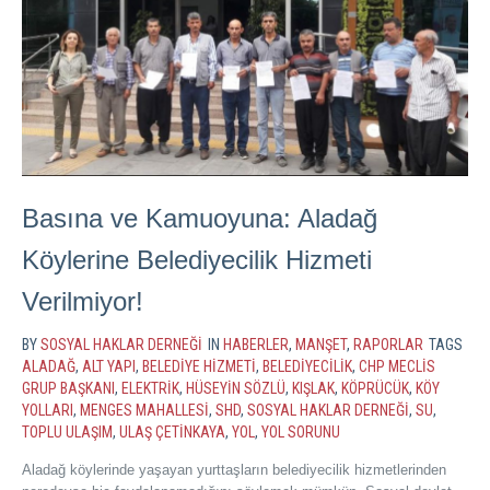
Basına ve Kamuoyuna: Aladağ
Köylerine Belediyecilik Hizmeti
Verilmiyor!
BY
SOSYAL HAKLAR DERNEĞI
IN
HABERLER
,
MANŞET
,
RAPORLAR
TAGS
ALADAĞ
,
ALT YAPI
,
BELEDIYE HIZMETI
,
BELEDIYECILIK
,
CHP MECLIS
GRUP BAŞKANI
,
ELEKTRIK
,
HÜSEYIN SÖZLÜ
,
KIŞLAK
,
KÖPRÜCÜK
,
KÖY
YOLLARI
,
MENGES MAHALLESI
,
SHD
,
SOSYAL HAKLAR DERNEĞI
,
SU
,
TOPLU ULAŞIM
,
ULAŞ ÇETINKAYA
,
YOL
,
YOL SORUNU
Aladağ köylerinde yaşayan yurttaşların belediyecilik hizmetlerinden