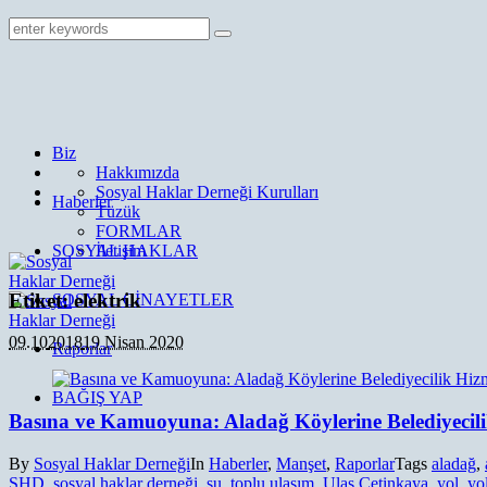
Biz
Hakkımızda
Sosyal Haklar Derneği Kurulları
Haberler
Tüzük
FORMLAR
SOSYAL HAKLAR
İletişim
Etiket:
elektrik
SOSYAL CİNAYETLER
09.10
2018
19 Nisan 2020
Raporlar
BAĞIŞ YAP
Basına ve Kamuoyuna: Aladağ Köylerine Belediyecili
By
Sosyal Haklar Derneği
In
Haberler
,
Manşet
,
Raporlar
Tags
aladağ
,
SHD
,
sosyal haklar derneği
,
su
,
toplu ulaşım
,
Ulaş Çetinkaya
,
yol
,
yo