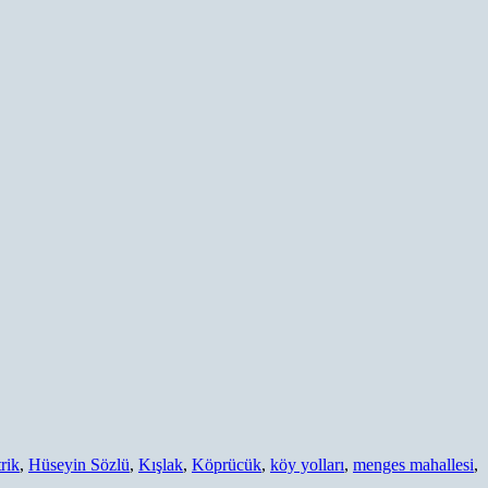
trik
,
Hüseyin Sözlü
,
Kışlak
,
Köprücük
,
köy yolları
,
menges mahallesi
,