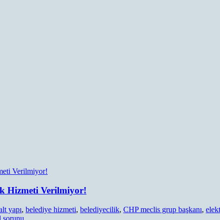
k Hizmeti Verilmiyor!
alt yapı
,
belediye hizmeti
,
belediyecilik
,
CHP meclis grup başkanı
,
elek
l sorunu