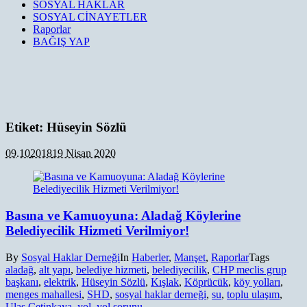
SOSYAL HAKLAR
SOSYAL CİNAYETLER
Raporlar
BAĞIŞ YAP
Etiket:
Hüseyin Sözlü
09.10
2018
19 Nisan 2020
Basına ve Kamuoyuna: Aladağ Köylerine
Belediyecilik Hizmeti Verilmiyor!
By
Sosyal Haklar Derneği
In
Haberler
,
Manşet
,
Raporlar
Tags
aladağ
,
alt yapı
,
belediye hizmeti
,
belediyecilik
,
CHP meclis grup
başkanı
,
elektrik
,
Hüseyin Sözlü
,
Kışlak
,
Köprücük
,
köy yolları
,
menges mahallesi
,
SHD
,
sosyal haklar derneği
,
su
,
toplu ulaşım
,
Ulaş Çetinkaya
,
yol
,
yol sorunu