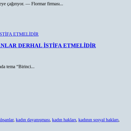
eye çağırıyor. — Flormar firması...
NLAR DERHAL İSTİFA ETMELİDİR
da tema “Birinci...
lışanlar
,
kadın dayanışması
,
kadın hakları
,
kadının sosyal hakları
,