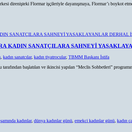
rkesi direnişteki Flormar işçileriyle dayanışmaya, Flormar’ı boykot etm
 SONRA KADIN SANATÇILARA SAHNEYİ YASAKLAYA
ı
,
kadın sanatçılar
,
kadın tiyatrocular
,
TBMM Başkanı İstifa
rafından başlatılan ve ikincisi yapılan “Meclis Sohbetleri” programın
aşamında kadınlar
,
dünya kadınlar günü
,
emekçi kadınlar günü
,
kadın ça