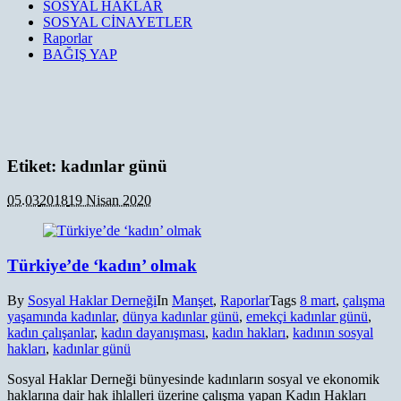
SOSYAL HAKLAR
SOSYAL CİNAYETLER
Raporlar
BAĞIŞ YAP
Etiket:
kadınlar günü
05.03
2018
19 Nisan 2020
Türkiye’de ‘kadın’ olmak
By
Sosyal Haklar Derneği
In
Manşet
,
Raporlar
Tags
8 mart
,
çalışma
yaşamında kadınlar
,
dünya kadınlar günü
,
emekçi kadınlar günü
,
kadın çalışanlar
,
kadın dayanışması
,
kadın hakları
,
kadının sosyal
hakları
,
kadınlar günü
Sosyal Haklar Derneği bünyesinde kadınların sosyal ve ekonomik
haklarına dair hak ihlalleri üzerine çalışma yapan Kadın Hakları