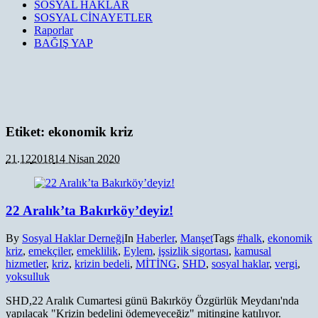
SOSYAL HAKLAR
SOSYAL CİNAYETLER
Raporlar
BAĞIŞ YAP
Etiket:
ekonomik kriz
21.12
2018
14 Nisan 2020
22 Aralık’ta Bakırköy’deyiz!
By
Sosyal Haklar Derneği
In
Haberler
,
Manşet
Tags
#halk
,
ekonomik
kriz
,
emekçiler
,
emeklilik
,
Eylem
,
işsizlik sigortası
,
kamusal
hizmetler
,
kriz
,
krizin bedeli
,
MİTİNG
,
SHD
,
sosyal haklar
,
vergi
,
yoksulluk
SHD,22 Aralık Cumartesi günü Bakırköy Özgürlük Meydanı'nda
yapılacak "Krizin bedelini ödemeyeceğiz" mitingine katılıyor.