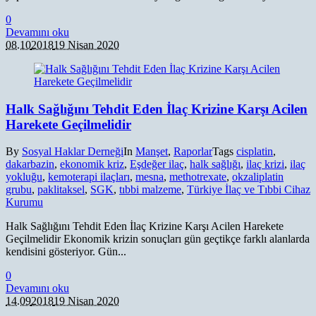
0
Devamını oku
08.10
2018
19 Nisan 2020
Halk Sağlığını Tehdit Eden İlaç Krizine Karşı Acilen
Harekete Geçilmelidir
By
Sosyal Haklar Derneği
In
Manşet
,
Raporlar
Tags
cisplatin
,
dakarbazin
,
ekonomik kriz
,
Eşdeğer ilaç
,
halk sağlığı
,
ilaç krizi
,
ilaç
yokluğu
,
kemoterapi ilaçları
,
mesna
,
methotrexate
,
okzaliplatin
grubu
,
paklitaksel
,
SGK
,
tıbbi malzeme
,
Türkiye İlaç ve Tıbbi Cihaz
Kurumu
Halk Sağlığını Tehdit Eden İlaç Krizine Karşı Acilen Harekete
Geçilmelidir Ekonomik krizin sonuçları gün geçtikçe farklı alanlarda
kendisini gösteriyor. Gün...
0
Devamını oku
14.09
2018
19 Nisan 2020