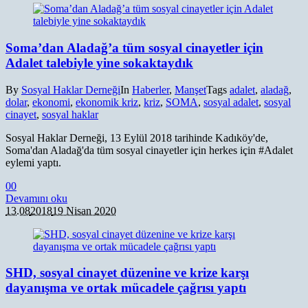
Soma’dan Aladağ’a tüm sosyal cinayetler için
Adalet talebiyle yine sokaktaydık
By
Sosyal Haklar Derneği
In
Haberler
,
Manşet
Tags
adalet
,
aladağ
,
dolar
,
ekonomi
,
ekonomik kriz
,
kriz
,
SOMA
,
sosyal adalet
,
sosyal
cinayet
,
sosyal haklar
Sosyal Haklar Derneği, 13 Eylül 2018 tarihinde Kadıköy'de,
Soma'dan Aladağ'da tüm sosyal cinayetler için herkes için #Adalet
eylemi yaptı.
0
0
Devamını oku
13.08
2018
19 Nisan 2020
SHD, sosyal cinayet düzenine ve krize karşı
dayanışma ve ortak mücadele çağrısı yaptı