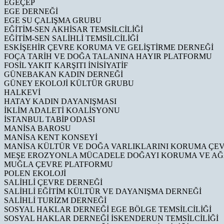
EGEÇEP
EGE DERNEĞİ
EGE SU ÇALIŞMA GRUBU
EĞİTİM-SEN AKHİSAR TEMSİLCİLİĞİ
EĞİTİM-SEN SALİHLİ TEMSİLCİLİĞİ
ESKİŞEHİR ÇEVRE KORUMA VE GELİŞTİRME DERNEĞİ
FOÇA TARİH VE DOĞA TALANINA HAYIR PLATFORMU
FOSİL YAKIT KARŞITI İNİSİYATİF
GÜNEBAKAN KADIN DERNEĞİ
GÜNEY EKOLOJİ KÜLTÜR GRUBU
HALKEVİ
HATAY KADIN DAYANIŞMASI
İKLİM ADALETİ KOALİSYONU
İSTANBUL TABİP ODASI
MANİSA BAROSU
MANİSA KENT KONSEYİ
MANİSA KÜLTÜR VE DOĞA VARLIKLARINI KORUMA ÇE
MEŞE EROZYONLA MÜCADELE DOĞAYI KORUMA VE A
MUĞLA ÇEVRE PLATFORMU
POLEN EKOLOJİ
SALİHLİ ÇEVRE DERNEĞİ
SALİHLİ EĞİTİM KÜLTÜR VE DAYANIŞMA DERNEĞİ
SALİHLİ TURİZM DERNEĞİ
SOSYAL HAKLAR DERNEĞİ EGE BÖLGE TEMSİLCİLİĞİ
SOSYAL HAKLAR DERNEĞİ İSKENDERUN TEMSİLCİLİĞİ