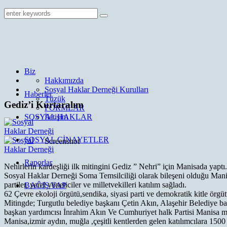
Biz
Hakkımızda
Sosyal Haklar Derneği Kurulları
Haberler
Tüzük
Gediz’i Kurtaralım
FORMLAR
SOSYAL HAKLAR
İletişim
SOSYAL CİNAYETLER
Screenshot
Raporlar
Nehirlerin kardeşliği ilk mitingini Gediz ” Nehri” için Manisada yaptı.
Sosyal Haklar Derneği Soma Temsilciliği olarak bileşeni olduğu Manis
partiler, yerel yöneticiler ve milletvekilleri katılım sağladı.
BAĞIŞ YAP
62 Çevre ekoloji örgütü,sendika, siyasi parti ve demokratik kitle örgüt
Mitingde; Turgutlu belediye başkanı Çetin Akın, Alaşehir Belediye 
başkan yardımcısı İnrahim Akın Ve Cumhuriyet halk Partisi Manisa mi
Manisa,izmir aydın, muğla ,çeşitli kentlerden gelen katılımcılara 1500 