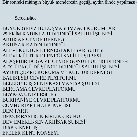
Bir sonraki mitingin büyük menderesin geçtiği aydın ilinde yapılması ç
Screenshot
BÜYÜK GEDİZ BULUŞMASI İMZACI KURUMLAR
29 EKİM KADINLARI DERNEĞİ SALİHLİ ŞUBESİ
AKHİSAR ÇEVRE DERNEĞİ
AKHİSAR KADIN DERNEĞİ
ALEVİ KÜLTÜR DERNEĞİ AKHİSAR ŞUBESİ
ALEVİ KÜLTÜR DERNEĞİ SALİHLİ ŞUBESİ
ALAŞEHİR DOĞA VE ÇEVRE GÖNÜLLÜLERİ DERNEĞİ
ATATÜRKÇÜ DÜŞÜNCE DERNEĞİ SALİHLİ ŞUBESİ
AYDIN ÇEVRE KORUMA VE KÜLTÜR DERNEĞİ
BALIKESİR ÇEVRE PLATFORMU
BELEDİYE-İŞ SENDİKASI MANİSA ŞUBESİ
BERGAMA ÇEVRE PLATFORMU
BEYKOZ ÜNİVERSİTESİ
BURHANİYE ÇEVRE PLATFORMU
CUMHURİYET HALK PARTİSİ
DEM PARTİ
DEMOKRASİ İÇİN BİRLİK GRUBU
DEV EMEKLİ-SEN AKHİSAR ŞUBESİ
DİSK GENEL-İŞ
EFELER KENT KONSEYİ