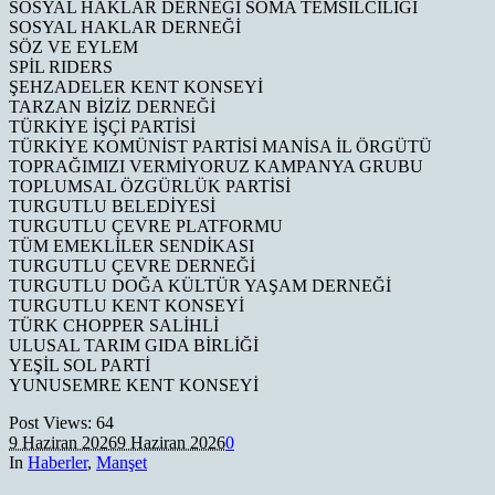
SOSYAL HAKLAR DERNEĞİ SOMA TEMSİLCİLİĞİ
SOSYAL HAKLAR DERNEĞİ
SÖZ VE EYLEM
SPİL RIDERS
ŞEHZADELER KENT KONSEYİ
TARZAN BİZİZ DERNEĞİ
TÜRKİYE İŞÇİ PARTİSİ
TÜRKİYE KOMÜNİST PARTİSİ MANİSA İL ÖRGÜTÜ
TOPRAĞIMIZI VERMİYORUZ KAMPANYA GRUBU
TOPLUMSAL ÖZGÜRLÜK PARTİSİ
TURGUTLU BELEDİYESİ
TURGUTLU ÇEVRE PLATFORMU
TÜM EMEKLİLER SENDİKASI
TURGUTLU ÇEVRE DERNEĞİ
TURGUTLU DOĞA KÜLTÜR YAŞAM DERNEĞİ
TURGUTLU KENT KONSEYİ
TÜRK CHOPPER SALİHLİ
ULUSAL TARIM GIDA BİRLİĞİ
YEŞİL SOL PARTİ
YUNUSEMRE KENT KONSEYİ
Post Views:
64
9 Haziran 2026
9 Haziran 2026
0
In
Haberler
,
Manşet