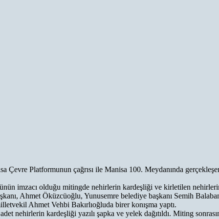
a Çevre Platformunun çağrısı ile Manisa 100. Meydanında gerçekleşen mi
ünün imzacı olduğu mitingde nehirlerin kardeşliği ve kirletilen nehirleri
başkanı, Ahmet Öküzcüoğlu, Yunusemre belediye başkanı Semih Balaban,
lletvekil Ahmet Vehbi Bakırlıoğluda birer konışma yaptı.
adet nehirlerin kardeşliği yazılı şapka ve yelek dağıtıldı. Miting sonras