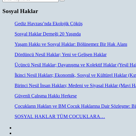
Sosyal Haklar
Gediz Havzası’nda Ekolojik Çöküş
Sosyal Haklar Derneği 20 Yaşında
Yaşam Hakkı ve Sosyal Haklar: Bölünemez Bir Hak Alanı
Dördüncü Nesil Haklar; Yeni ve Gelişen Haklar
Üçüncü Nesil Haklar; Dayanışma ve Kolektif Haklar (Yeşil Ha
İkinci Nesil Hakları; Ekonomik, Sosyal ve Kültürel Haklar (Kı
Birinci Nesil İnsan Hakları; Medeni ve Siyasal Haklar (Mavi H
Güvenli Çalışma Hakkı Herkese
Çocukların Hakları ve BM Çocuk Haklarına Dair Sözleşme: Bi
SOSYAL HAKLAR TÜM ÇOCUKLARA…