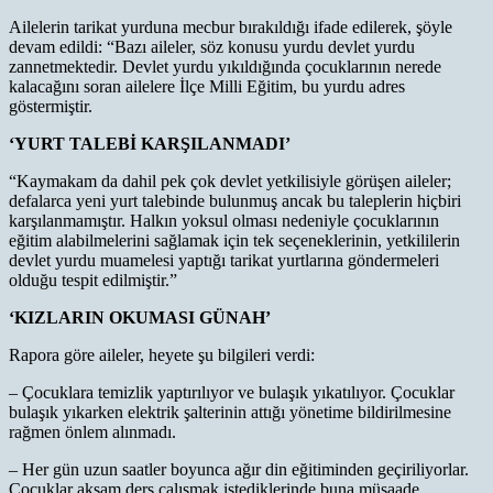
Ailelerin tarikat yurduna mecbur bırakıldığı ifade edilerek, şöyle
devam edildi: “Bazı aileler, söz konusu yurdu devlet yurdu
zannetmektedir. Devlet yurdu yıkıldığında çocuklarının nerede
kalacağını soran ailelere İlçe Milli Eğitim, bu yurdu adres
göstermiştir.
‘YURT TALEBİ KARŞILANMADI’
“Kaymakam da dahil pek çok devlet yetkilisiyle görüşen aileler;
defalarca yeni yurt talebinde bulunmuş ancak bu taleplerin hiçbiri
karşılanmamıştır. Halkın yoksul olması nedeniyle çocuklarının
eğitim alabilmelerini sağlamak için tek seçeneklerinin, yetkililerin
devlet yurdu muamelesi yaptığı tarikat yurtlarına göndermeleri
olduğu tespit edilmiştir.”
‘KIZLARIN OKUMASI GÜNAH’
Rapora göre aileler, heyete şu bilgileri verdi:
– Çocuklara temizlik yaptırılıyor ve bulaşık yıkatılıyor. Çocuklar
bulaşık yıkarken elektrik şalterinin attığı yönetime bildirilmesine
rağmen önlem alınmadı.
– Her gün uzun saatler boyunca ağır din eğitiminden geçiriliyorlar.
Çocuklar akşam ders çalışmak istediklerinde buna müsaade