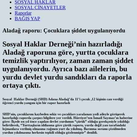
SOSYAL HAKLAR
SOSYAL CİNAYETLER
Raporlar
BAĞIŞ YAP
Aladağ raporu: Çocuklara şiddet uygulanıyordu
Sosyal Haklar Derneği’nin hazırladığı
Aladağ raporuna göre, yurtta çocuklara
temizlik yaptırılıyor, zaman zaman şiddet
uygulanıyordu. Ayrıca bazı ailelerin, bu
yurdu devlet yurdu sandıkları da raporla
ortaya çıktı.
Sosyal Haklar Derneği (SHD) Adana Aladağ’da 11’i çocuk ,12 kişinin can verdiği
öğrenci yurdu yangını için bir rapor hazırladı
SHD’nin, çocuklarını kaybeden sekiz ve çocukları yaralanan yedi aileyle görüşerek
hazırladığı raporda çarpıcı bilgilere yer verildi. Hürriyet’ten İsmail Saymaz’ın haberine
göre: İlçede on yıl önce yapılan devlet yurdunun “çürük” olduğu gerekçesiyle yıkıldığı
belirtilerek, “Yurttaşların iddiasına göre çürük raporu, yurda değil yan tarafındaki
lojmanlara verilmiş olmasına rağmen yurt da yıkılmış. Barınma sorunu çözülmeden
yurdun yıkılmasına herkesin tepkili olduğu gözlenmiştir” denildi.