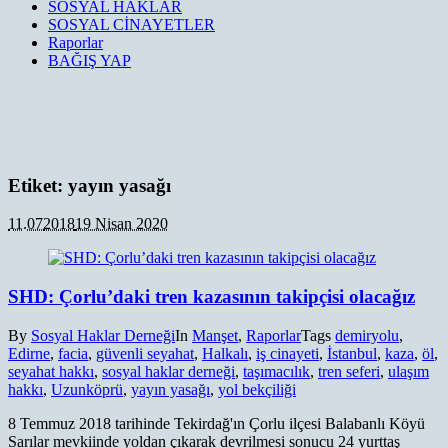
SOSYAL HAKLAR
SOSYAL CİNAYETLER
Raporlar
BAĞIŞ YAP
Etiket:
yayın yasağı
11.07
2018
19 Nisan 2020
SHD: Çorlu’daki tren kazasının takipçisi olacağız
By
Sosyal Haklar Derneği
In
Manşet
,
Raporlar
Tags
demiryolu
,
Edirne
,
facia
,
güvenli seyahat
,
Halkalı
,
iş cinayeti
,
İstanbul
,
kaza
,
öl
,
seyahat hakkı
,
sosyal haklar derneği
,
taşımacılık
,
tren seferi
,
ulaşım
hakkı
,
Uzunköprü
,
yayın yasağı
,
yol bekçiliği
8 Temmuz 2018 tarihinde Tekirdağ'ın Çorlu ilçesi Balabanlı Köyü
Sarılar mevkiinde yoldan çıkarak devrilmesi sonucu 24 yurttaş