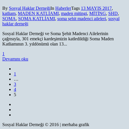
By
Sosyal Haklar Derneği
In
Haberler
Tags
13 MAYIS 2017
,
katliam
,
MADEN KATLİAMI
,
maden mitingi
,
MİTİNG
,
SHD
,
SOMA
,
SOMA KATLİAMI
,
soma şehit madenci aileleri
,
sosyal
haklar derneği
Sosyal Haklar Derneği ve Soma Şehit Madenci Ailelerinin
çağrısıyla, 301 emekçi kardeşimizin katledildiği Soma Maden
Katliamının 3. yıldönümü olan 13...
1
Devamını oku
1
…
3
4
5
Sosyal Haklar Derneği © 2016 | merhaba grafik