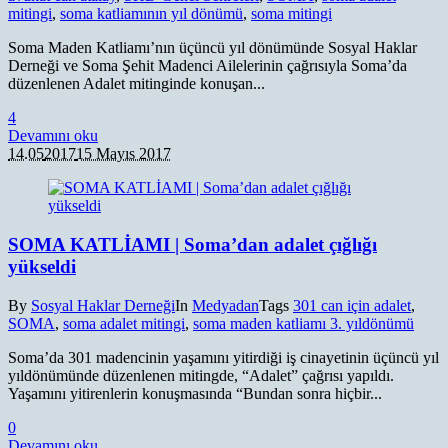
mitingi
,
soma katliamının yıl dönümü
,
soma mitingi
Soma Maden Katliamı’nın üçüncü yıl dönümünde Sosyal Haklar
Derneği ve Soma Şehit Madenci Ailelerinin çağrısıyla Soma’da
düzenlenen Adalet mitinginde konuşan...
4
Devamını oku
14.05
2017
15 Mayıs 2017
SOMA KATLİAMI | Soma’dan adalet çığlığı
yükseldi
By
Sosyal Haklar Derneği
In
Medyadan
Tags
301 can için adalet
,
SOMA
,
soma adalet mitingi
,
soma maden katliamı 3. yıldönümü
Soma’da 301 madencinin yaşamını yitirdiği iş cinayetinin üçüncü yıl
yıldönümünde düzenlenen mitingde, “Adalet” çağrısı yapıldı.
Yaşamını yitirenlerin konuşmasında “Bundan sonra hiçbir...
0
Devamını oku