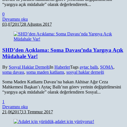
“yargıya açık müdahale” olarak değerlendirerek...
0
Devamını oku
03.07
2017
28 Ağustos 2017
SHD’den Açıklama: Soma Davası’nda Yargıya Açık
Müdahale Var!
By
Sosyal Haklar Derneği
In
Haberler
Tags
aytaç ballı
,
SOMA
,
soma davası
,
soma maden katliamı
,
sosyal haklar derneği
Soma Maden Katliamı Davası’na bakan Akhisar Ağır Ceza
Mahkemesi Başkan’ı Aytaç Ballı’nın görev yerinin değiştirilmesini
“yargıya açık müdahale” olarak değerlendiren Sosyal...
1
Devamını oku
21.06
2017
13 Temmuz 2017