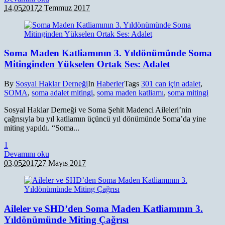
14.05
2017
2 Temmuz 2017
Soma Maden Katliamının 3. Yıldönümünde Soma
Mitinginden Yükselen Ortak Ses: Adalet
By
Sosyal Haklar Derneği
In
Haberler
Tags
301 can için adalet
,
SOMA
,
soma adalet mitingi
,
soma maden katliamı
,
soma mitingi
Sosyal Haklar Derneği ve Soma Şehit Madenci Aileleri’nin
çağrısıyla bu yıl katliamın üçüncü yıl dönümünde Soma’da yine
miting yapıldı. “Soma...
1
Devamını oku
03.05
2017
27 Mayıs 2017
Aileler ve SHD’den Soma Maden Katliamının 3.
Yıldönümünde Miting Çağrısı