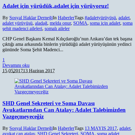
Adalet için yürüdük,adalet için yürüyoruz!
By
Sosyal Haklar Derneği
In
Haberler
Tags
#adaletyürüyüşü
,
adalet
,
adalet yürüyüşü
,
aladağ
,
melda onur
,
SOMA
,
soma için adalet
,
soma
şehit madenci aileleri
,
somalı aileler
CHP Genel Başkanı Kemal Kılıçdaroğlu’nun Ankara’dan tek başına
çıktığı ama arkasında binlerin yürüdüğü adalet yürüyüşünün yedinci
gününde Soma Şehit Madenci...
1
Devamını oku
15.05
2017
13 Haziran 2017
SHD Genel Sekreteri ve Soma Davası
Avukatlarından Can Atalay: Adalet Talebimizden
Vazgeçmeyeceğiz
By
Sosyal Haklar Derneği
In
Haberler
Tags
13 MAYIS 2017
,
adalet
,
avukat can atalay
,
SHD Genel Sekreteri
,
SOMA
,
soma adalet