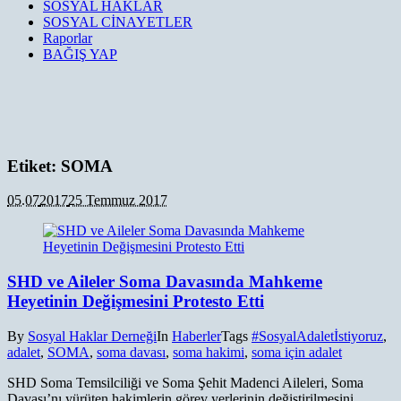
SOSYAL HAKLAR
SOSYAL CİNAYETLER
Raporlar
BAĞIŞ YAP
Etiket:
SOMA
05.07
2017
25 Temmuz 2017
SHD ve Aileler Soma Davasında Mahkeme
Heyetinin Değişmesini Protesto Etti
By
Sosyal Haklar Derneği
In
Haberler
Tags
#SosyalAdaletİstiyoruz
,
adalet
,
SOMA
,
soma davası
,
soma hakimi
,
soma için adalet
SHD Soma Temsilciliği ve Soma Şehit Madenci Aileleri, Soma
Davası’nı yürüten hakimlerin görev yerlerinin değiştirilmesini