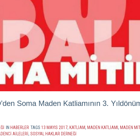
D’den Soma Maden Katliamının 3. Yıldönü
ĞI
IN
HABERLER
TAGS
13 MAYIS 2017
,
KATLIAM
,
MADEN KATLİAMI
,
MADEN MIT
DENCI AILELERI
,
SOSYAL HAKLAR DERNEĞI