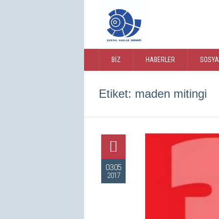
BIZ
HABERLER
SOSYA
Etiket:
maden mitingi
03.05
2017