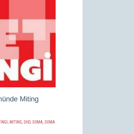
münde Miting
INGI
,
MİTİNG
,
SHD
,
SOMA
,
SOMA