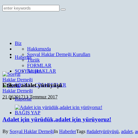
Biz
Hakkımızda
Sosyal Haklar Derneği Kurulları
Haberler
Tüzük
FORMLAR
SOSYAL HAKLAR
İletişim
Etiket:
adalet yürüyüşü
SOSYAL CİNAYETLER
21.06
2017
13 Temmuz 2017
Raporlar
BAĞIŞ YAP
Adalet için yürüdük,adalet için yürüyoruz!
By
Sosyal Haklar Derneği
In
Haberler
Tags
#adaletyürüyüşü
,
adalet
,
a