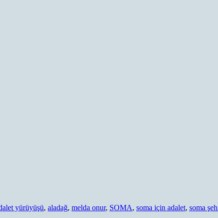
dalet yürüyüşü
,
aladağ
,
melda onur
,
SOMA
,
soma için adalet
,
soma şehi