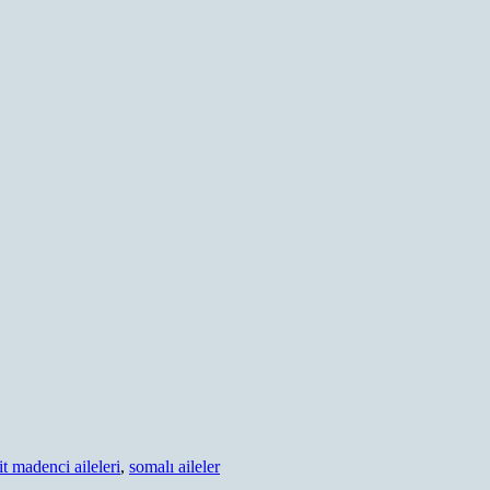
t madenci aileleri
,
somalı aileler