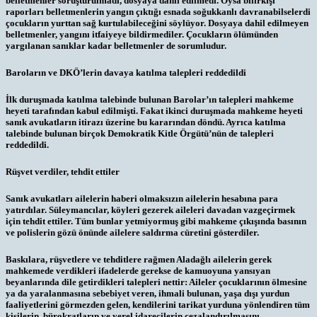
belletmenler soruşturulmadı, dosyaya dahil edilmedi. Oysa bilirkişi
raporları belletmenlerin yangın çıktığı esnada soğukkanlı davranabilselerdi
çocukların yurttan sağ kurtulabileceğini söylüyor. Dosyaya dahil edilmeyen
belletmenler, yangını itfaiyeye bildirmediler. Çocukların ölümünden
yargılanan sanıklar kadar belletmenler de sorumludur.
Baroların ve DKÖ’lerin davaya katılma talepleri reddedildi
İlk duruşmada katılma talebinde bulunan Barolar’ın talepleri mahkeme
heyeti tarafından kabul edilmişti. Fakat ikinci duruşmada mahkeme heyeti
sanık avukatların itirazı üzerine bu kararından döndü. Ayrıca katılma
talebinde bulunan birçok Demokratik Kitle Örgütü’nün de talepleri
reddedildi.
Rüşvet verdiler, tehdit ettiler
Sanık avukatları ailelerin haberi olmaksızın ailelerin hesabına para
yatırdılar. Süleymancılar, köyleri gezerek aileleri davadan vazgeçirmek
için tehdit ettiler. Tüm bunlar yetmiyormuş gibi mahkeme çıkışında basının
ve polislerin gözü önünde ailelere saldırma cüretini gösterdiler.
Baskılara, rüşvetlere ve tehditlere rağmen Aladağlı ailelerin gerek
mahkemede verdikleri ifadelerde gerekse de kamuoyuna yansıyan
beyanlarında dile getirdikleri talepleri nettir: Aileler çocuklarının ölmesine
ya da yaralanmasına sebebiyet veren, ihmali bulunan, yaşa dışı yurdun
faaliyetlerini görmezden gelen, kendilerini tarikat yurduna yönlendiren tüm
kişilerin, bürokratların ve yerel idarecilerin cezalandırılmasını