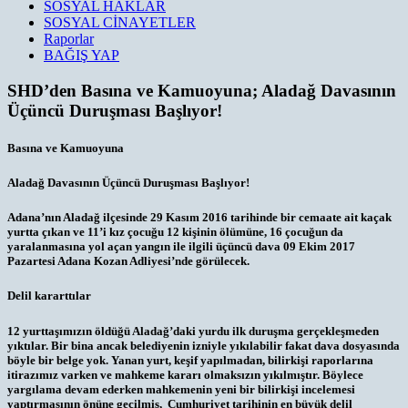
SOSYAL HAKLAR
SOSYAL CİNAYETLER
Raporlar
BAĞIŞ YAP
SHD’den Basına ve Kamuoyuna; Aladağ Davasının
Üçüncü Duruşması Başlıyor!
Basına ve Kamuoyuna
Aladağ Davasının Üçüncü Duruşması Başlıyor!
Adana’nın Aladağ ilçesinde 29 Kasım 2016 tarihinde bir cemaate ait kaçak
yurtta çıkan ve 11’i kız çocuğu 12 kişinin ölümüne, 16 çocuğun da
yaralanmasına yol açan yangın ile ilgili üçüncü dava 09 Ekim 2017
Pazartesi Adana Kozan Adliyesi’nde görülecek.
Delil kararttılar
12 yurttaşımızın öldüğü Aladağ’daki yurdu ilk duruşma gerçekleşmeden
yıktılar. Bir bina ancak belediyenin izniyle yıkılabilir fakat dava dosyasında
böyle bir belge yok. Yanan yurt, keşif yapılmadan, bilirkişi raporlarına
itirazımız varken ve mahkeme kararı olmaksızın yıkılmıştır. Böylece
yargılama devam ederken mahkemenin yeni bir bilirkişi incelemesi
yaptırmasının önüne geçilmiş, Cumhuriyet tarihinin en büyük delil