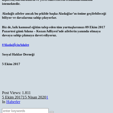
istemektedir.
Aladağlı aileler ancak bu şekilde başka Aladağlar’ın önüne geçilebileceği
biliyor ve davalarına sahip çıkıyorlar.
Biz de, laik kamusal eğitim talep eden tüm yurttaşlarımızı 09 Ekim 2017
Pazartesi günü Adana – Kozan Adliyesi’nde ailelerin yanında olmaya
davaya sahip çıkmaya davet ediyoruz.
#
AladağİçinAdalet
Sosyal Haklar Derneği
5 Ekim 2017
Post Views:
1.811
5 Ekim 2017
15 Nisan 2020
1
In
Haberler