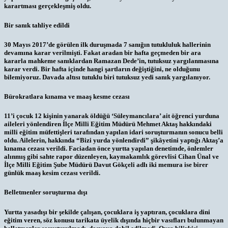
karartması gerçekleşmiş oldu.
Bir sanık tahliye edildi
30 Mayıs 2017’de görülen ilk duruşmada 7 sanığın tutukluluk hallerinin
devamına karar verilmişti. Fakat aradan bir hafta geçmeden bir ara
kararla mahkeme sanıklardan Ramazan Dede’in, tutuksuz yargılanmasına
karar verdi. Bir hafta içinde hangi şartların değiştiğini, ne olduğunu
bilemiyoruz. Davada altısı tutuklu biri tutuksuz yedi sanık yargılanıyor.
Bürokratlara kınama ve maaş kesme cezası
11’i çocuk 12 kişinin yanarak öldüğü ‘Süleymancılara’ ait öğrenci yurduna
aileleri yönlendiren İlçe Milli Eğitim Müdürü Mehmet Aktaş hakkındaki
milli eğitim müfettişleri tarafından yapılan idari soruşturmanın sonucu belli
oldu. Ailelerin, hakkında “Bizi yurda yönlendirdi” şikâyetini yaptığı Aktaş’a
kınama cezası verildi. Faciadan önce yurtta yapılan denetimde, önlemler
alınmış gibi sahte rapor düzenleyen, kaymakamlık görevlisi Cihan Ünal ve
İlçe Milli Eğitim Şube Müdürü Davut Gökçeli adlı iki memura ise birer
günlük maaş kesim cezası verildi.
Belletmenler soruşturma dışı
Yurtta yasadışı bir şekilde çalışan, çocuklara iş yaptıran, çocuklara dini
eğitim veren, söz konusu tarikata üyelik dışında hiçbir vasıfları bulunmayan