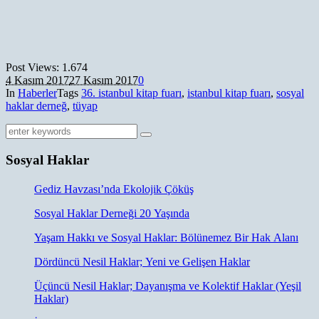
Post Views:
1.674
4 Kasım 2017
27 Kasım 2017
0
In
Haberler
Tags
36. istanbul kitap fuarı
,
istanbul kitap fuarı
,
sosyal
haklar derneğ
,
tüyap
Sosyal Haklar
Gediz Havzası’nda Ekolojik Çöküş
Sosyal Haklar Derneği 20 Yaşında
Yaşam Hakkı ve Sosyal Haklar: Bölünemez Bir Hak Alanı
Dördüncü Nesil Haklar; Yeni ve Gelişen Haklar
Üçüncü Nesil Haklar; Dayanışma ve Kolektif Haklar (Yeşil
Haklar)