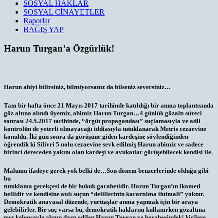
SOSYAL HAKLAR
SOSYAL CİNAYETLER
Raporlar
BAĞIŞ YAP
Harun Turgan’a Özgürlük!
Harun abiyi bilirsiniz, bilmiyorsanız da bilseniz seversiniz…
Tam bir hafta önce 21 Mayıs 2017 tarihinde katıldığı bir anma toplantısında
göz altına alındı üyemiz, abimiz Harun Turgan…4 günlük gözaltı süreci
sonrası 24.5.2017 tarihinde, “örgüt propagandası” suçlamasıyla ve adli
kontrolün de yeterli olmayacağı iddiasıyla tutuklanarak Metris cezaevine
konuldu. İki gün sonra da görüşüne giden kardeşine söylendiğinden
öğrendik ki Silivri 5 nolu cezaevine sevk edilmiş Harun ab
imiz ve sadece
birinci dereceden yakını olan kardeşi ve avukatlar görüşebilecek kendisi ile.
Malumu ifadeye gerek yok belki de…Son dönem benzerlerinde olduğu gibi
bu
tutuklama gerekçesi de bir hukuk garabetidir. Harun Turgan’ın ikameti
bellidir ve kendisine atılı suçun “delillerinin karartılma ihtimali” yoktur.
Demokratik anayasal düzende, yurttaşlar anma yapmak için bir araya
gelebilirler. Bir suç varsa bu, demokratik haklarını kullanırken gözaltına
ters kelepçeyle alınıp darp edilen Harun Turgan ve beraberindeki kişilere