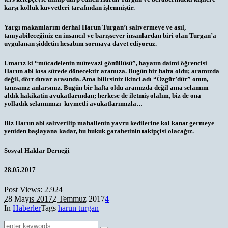
karşı kolluk kuvvetleri tarafından işlenmiştir.
Yargı makamlarını derhal Harun Turgan’ı salıvermeye ve asıl,
tanıyabileceğiniz en insancıl ve barışsever insanlardan biri olan Turgan’a
uygulanan şiddetin hesabını sormaya davet ediyoruz.
Umarız ki “mücadelenin mütevazi gönüllüsü”, hayatın daimi öğrencisi
Harun abi kısa sürede dönecektir aramıza. Bugün bir hafta oldu; aramızda
değil, dört duvar arasında. Ama bilirsiniz ikinci adı “Özgür’dür” onun,
tanısanız anlarsınız. Bugün bir hafta oldu aramızda değil ama selamını
aldık hakikatin avukatlarından; herkese de iletmiş olalım, biz de ona
yolladık selamımızı kıymetli avukatlarımızla…
Biz Harun abi salıverilip mahallenin yavru kedilerine kol kanat germeye
yeniden başlayana kadar, bu hukuk garabetinin takipçisi olacağız.
Sosyal Haklar Derneği
28.05.2017
Post Views:
2.924
28 Mayıs 2017
2 Temmuz 2017
4
In
Haberler
Tags
harun turgan