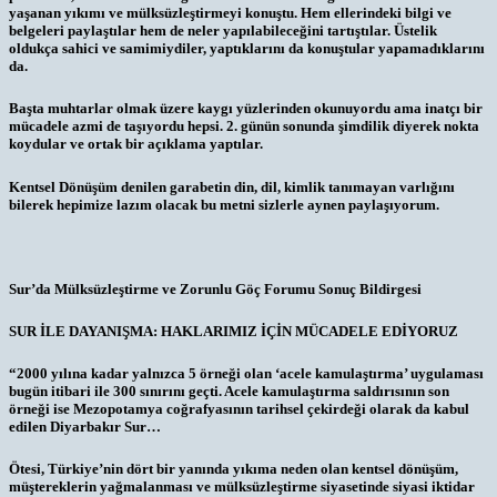
yaşanan yıkımı ve mülksüzleştirmeyi konuştu. Hem ellerindeki bilgi ve
belgeleri paylaştılar hem de neler yapılabileceğini tartıştılar. Üstelik
oldukça sahici ve samimiydiler, yaptıklarını da konuştular yapamadıklarını
da.
Başta muhtarlar olmak üzere kaygı yüzlerinden okunuyordu ama inatçı bir
mücadele azmi de taşıyordu hepsi. 2. günün sonunda şimdilik diyerek nokta
koydular ve ortak bir açıklama yaptılar.
Kentsel Dönüşüm denilen garabetin din, dil, kimlik tanımayan varlığını
bilerek hepimize lazım olacak bu metni sizlerle aynen paylaşıyorum.
Sur’da Mülksüzleştirme ve Zorunlu Göç Forumu Sonuç Bildirgesi
SUR İLE DAYANIŞMA: HAKLARIMIZ İÇİN MÜCADELE EDİYORUZ
“2000 yılına kadar yalnızca 5 örneği olan ‘acele kamulaştırma’ uygulaması
bugün itibari ile 300 sınırını geçti. Acele kamulaştırma saldırısının son
örneği ise Mezopotamya coğrafyasının tarihsel çekirdeği olarak da kabul
edilen Diyarbakır Sur…
Ötesi, Türkiye’nin dört bir yanında yıkıma neden olan kentsel dönüşüm,
müştereklerin yağmalanması ve mülksüzleştirme siyasetinde siyasi iktidar