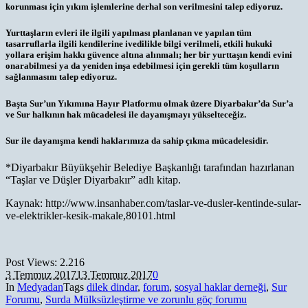
korunması için yıkım işlemlerine derhal son verilmesini talep ediyoruz.
Yurttaşların evleri ile ilgili yapılması planlanan ve yapılan tüm
tasarruflarla ilgili kendilerine ivedilikle bilgi verilmeli, etkili hukuki
yollara erişim hakkı güvence altına alınmalı; her bir yurttaşın kendi evini
onarabilmesi ya da yeniden inşa edebilmesi için gerekli tüm koşulların
sağlanmasını talep ediyoruz.
Başta Sur’un Yıkımına Hayır Platformu olmak üzere Diyarbakır’da Sur’a
ve Sur halkının hak mücadelesi ile dayanışmayı yükselteceğiz.
Sur ile dayanışma kendi haklarımıza da sahip çıkma mücadelesidir.
*Diyarbakır Büyükşehir Belediye Başkanlığı tarafından hazırlanan
“Taşlar ve Düşler Diyarbakır” adlı kitap.
Kaynak: http://www.insanhaber.com/taslar-ve-dusler-kentinde-sular-
ve-elektrikler-kesik-makale,80101.html
Post Views:
2.216
3 Temmuz 2017
13 Temmuz 2017
0
In
Medyadan
Tags
dilek dindar
,
forum
,
sosyal haklar derneği
,
Sur
Forumu
,
Surda Mülksüzleştirme ve zorunlu göç forumu