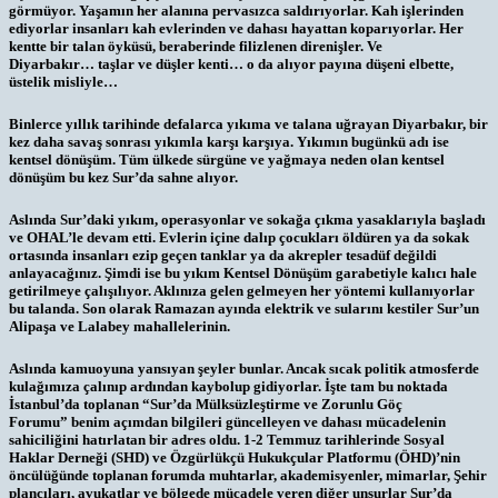
görmüyor. Yaşamın her alanına pervasızca saldırıyorlar. Kah işlerinden
ediyorlar insanları kah evlerinden ve dahası hayattan koparıyorlar. Her
kentte bir talan öyküsü, beraberinde filizlenen direnişler. Ve
Diyarbakır… taşlar ve düşler kenti… o da alıyor payına düşeni elbette,
üstelik misliyle…
Binlerce yıllık tarihinde defalarca yıkıma ve talana uğrayan Diyarbakır, bir
kez daha savaş sonrası yıkımla karşı karşıya. Yıkımın bugünkü adı ise
kentsel dönüşüm. Tüm ülkede sürgüne ve yağmaya neden olan kentsel
dönüşüm bu kez Sur’da sahne alıyor.
Aslında Sur’daki yıkım, operasyonlar ve sokağa çıkma yasaklarıyla başladı
ve OHAL’le devam etti. Evlerin içine dalıp çocukları öldüren ya da sokak
ortasında insanları ezip geçen tanklar ya da akrepler tesadüf değildi
anlayacağınız. Şimdi ise bu yıkım Kentsel Dönüşüm garabetiyle kalıcı hale
getirilmeye çalışılıyor. Aklınıza gelen gelmeyen her yöntemi kullanıyorlar
bu talanda. Son olarak Ramazan ayında elektrik ve sularını kestiler Sur’un
Alipaşa ve Lalabey mahallelerinin.
Aslında kamuoyuna yansıyan şeyler bunlar. Ancak sıcak politik atmosferde
kulağımıza çalınıp ardından kaybolup gidiyorlar. İşte tam bu noktada
İstanbul’da toplanan
“Sur’da Mülksüzleştirme ve Zorunlu Göç
Forumu”
benim açımdan bilgileri güncelleyen ve dahası mücadelenin
sahiciliğini hatırlatan bir adres oldu. 1-2 Temmuz tarihlerinde
Sosyal
Haklar Derneği (SHD) ve Özgürlükçü Hukukçular Platformu (ÖHD)
’nin
öncülüğünde toplanan forumda muhtarlar, akademisyenler, mimarlar, Şehir
plancıları, avukatlar ve bölgede mücadele veren diğer unsurlar Sur’da