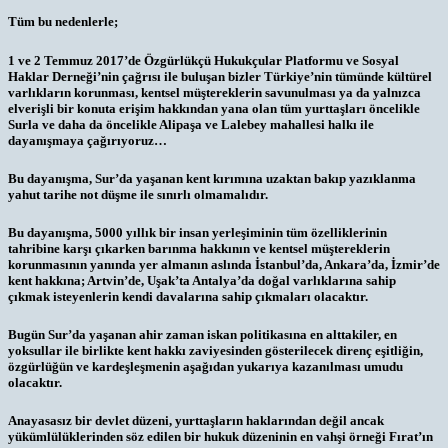
Tüm bu nedenlerle;
1 ve 2 Temmuz 2017’de Özgürlükçü Hukukçular Platformu ve Sosyal
Haklar Derneği’nin çağrısı ile buluşan bizler Türkiye’nin tümünde kültürel
varlıkların korunması, kentsel müştereklerin savunulması ya da yalnızca
elverişli bir konuta erişim hakkından yana olan tüm yurttaşları öncelikle
Surla ve daha da öncelikle Alipaşa ve Lalebey mahallesi halkı ile
dayanışmaya çağırıyoruz…
Bu dayanışma, Sur’da yaşanan kent kırımına uzaktan bakıp yazıklanma
yahut tarihe not düşme ile sınırlı olmamalıdır.
Bu dayanışma, 5000 yıllık bir insan yerleşiminin tüm özelliklerinin
tahribine karşı çıkarken barınma hakkının ve kentsel müştereklerin
korunmasının yanında yer almanın aslında İstanbul’da, Ankara’da, İzmir’de
kent hakkına; Artvin’de, Uşak’ta Antalya’da doğal varlıklarına sahip
çıkmak isteyenlerin kendi davalarına sahip çıkmaları olacaktır.
Bugün Sur’da yaşanan ahir zaman iskan politikasına en alttakiler, en
yoksullar ile birlikte kent hakkı zaviyesinden gösterilecek direnç eşitliğin,
özgürlüğün ve kardeşleşmenin aşağıdan yukarıya kazanılması umudu
olacaktır.
Anayasasız bir devlet düzeni, yurttaşların haklarından değil ancak
yükümlülüklerinden söz edilen bir hukuk düzeninin en vahşi örneği Fırat’ın