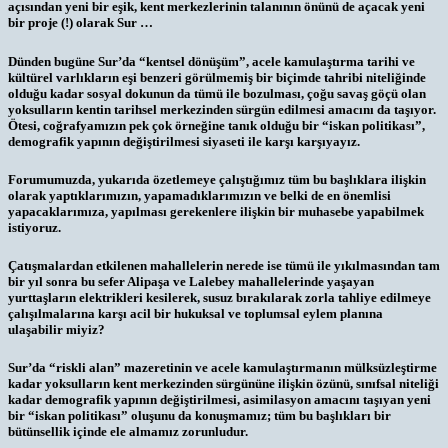
açısından yeni bir eşik, kent merkezlerinin talanının önünü de açacak yeni
bir proje (!) olarak Sur …
Dünden bugüne Sur’da “kentsel dönüşüm”, acele kamulaştırma tarihi ve
kültürel varlıkların eşi benzeri görülmemiş bir biçimde tahribi niteliğinde
olduğu kadar sosyal dokunun da tümü ile bozulması, çoğu savaş göçü olan
yoksulların kentin tarihsel merkezinden sürgün edilmesi amacını da taşıyor.
Ötesi, coğrafyamızın pek çok örneğine tanık olduğu bir “iskan politikası”,
demografik yapının değiştirilmesi siyaseti ile karşı karşıyayız.
Forumumuzda, yukarıda özetlemeye çalıştığımız tüm bu başlıklara ilişkin
olarak yaptıklarımızın, yapamadıklarımızın ve belki de en önemlisi
yapacaklarımıza, yapılması gerekenlere ilişkin bir muhasebe yapabilmek
istiyoruz.
Çatışmalardan etkilenen mahallelerin nerede ise tümü ile yıkılmasından tam
bir yıl sonra bu sefer Alipaşa ve Lalebey mahallelerinde yaşayan
yurttaşların elektrikleri kesilerek, susuz bırakılarak zorla tahliye edilmeye
çalışılmalarına karşı acil bir hukuksal ve toplumsal eylem planına
ulaşabilir miyiz?
Sur’da “riskli alan” mazeretinin ve acele kamulaştırmanın mülksüzleştirme
kadar yoksulların kent merkezinden sürgününe ilişkin özünü, sınıfsal niteliği
kadar demografik yapının değiştirilmesi, asimilasyon amacını taşıyan yeni
bir “iskan politikası” oluşunu da konuşmamız; tüm bu başlıkları bir
bütünsellik içinde ele almamız zorunludur.