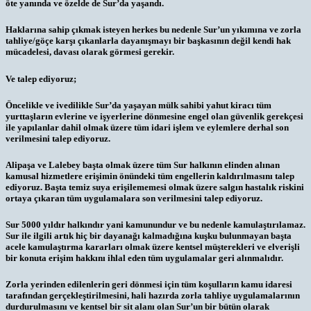
öte yanında ve özelde de Sur’da yaşandı.
Haklarına sahip çıkmak isteyen herkes bu nedenle Sur’un yıkımına ve zorla
tahliye/göçe karşı çıkanlarla dayanışmayı bir başkasının değil kendi hak
mücadelesi, davası olarak görmesi gerekir.
Ve talep ediyoruz;
Öncelikle ve ivedilikle Sur’da yaşayan mülk sahibi yahut kiracı tüm
yurttaşların evlerine ve işyerlerine dönmesine engel olan güvenlik gerekçesi
ile yapılanlar dahil olmak üzere tüm idari işlem ve eylemlere derhal son
verilmesini talep ediyoruz.
Alipaşa ve Lalebey başta olmak üzere tüm Sur halkının elinden alınan
kamusal hizmetlere erişimin önündeki tüm engellerin kaldırılmasını talep
ediyoruz. Başta temiz suya erişilememesi olmak üzere salgın hastalık riskini
ortaya çıkaran tüm uygulamalara son verilmesini talep ediyoruz.
Sur 5000 yıldır halkındır yani kamunundur ve bu nedenle kamulaştırılamaz.
Sur ile ilgili artık hiç bir dayanağı kalmadığına kuşku bulunmayan başta
acele kamulaştırma kararları olmak üzere kentsel müşterekleri ve elverişli
bir konuta erişim hakkını ihlal eden tüm uygulamalar geri alınmalıdır.
Zorla yerinden edilenlerin geri dönmesi için tüm koşulların kamu idaresi
tarafından gerçekleştirilmesini, hali hazırda zorla tahliye uygulamalarının
durdurulmasını ve kentsel bir sit alanı olan Sur’un bir bütün olarak