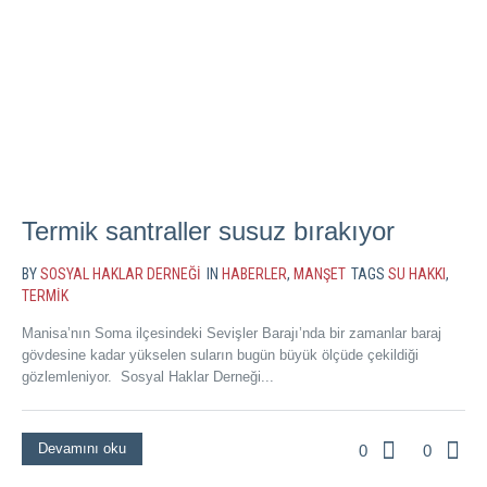
Termik santraller susuz bırakıyor
BY
SOSYAL HAKLAR DERNEĞI
IN
HABERLER
,
MANŞET
TAGS
SU HAKKI
,
TERMIK
Manisa’nın Soma ilçesindeki Sevişler Barajı’nda bir zamanlar baraj
gövdesine kadar yükselen suların bugün büyük ölçüde çekildiği
gözlemleniyor. Sosyal Haklar Derneği...
Devamını oku
0
0