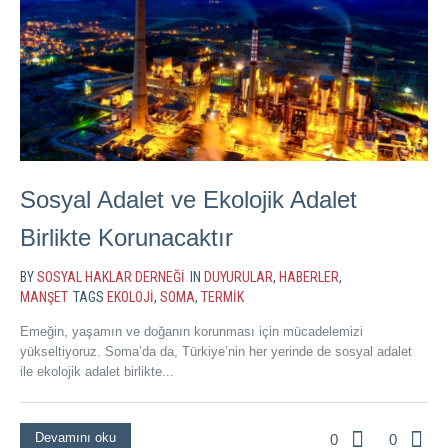
Sosyal Adalet ve Ekolojik Adalet
Birlikte Korunacaktır
BY
SOSYAL HAKLAR DERNEĞI
IN
DUYURULAR
,
HABERLER
,
MANŞET
TAGS
EKOLOJI
,
SOMA
,
TERMIK
Emeğin, yaşamın ve doğanın korunması için mücadelemizi
yükseltiyoruz. Soma’da da, Türkiye’nin her yerinde de sosyal adalet
ile ekolojik adalet birlikte...
Devamını oku
0
0