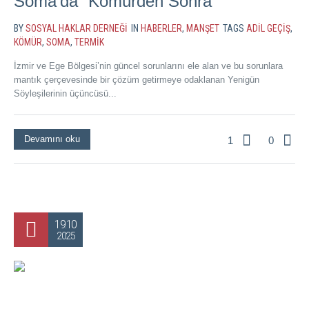
Soma’da “Kömürden Sonra”
BY
SOSYAL HAKLAR DERNEĞI
IN
HABERLER
,
MANŞET
TAGS
ADIL GEÇIŞ
,
KÖMÜR
,
SOMA
,
TERMIK
İzmir ve Ege Bölgesi’nin güncel sorunlarını ele alan ve bu sorunlara
mantık çerçevesinde bir çözüm getirmeye odaklanan Yenigün
Söyleşilerinin üçüncüsü...
Devamını oku
1
0
19.10
2025