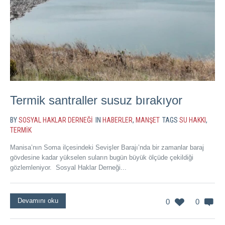
Termik santraller susuz bırakıyor
BY
SOSYAL HAKLAR DERNEĞI
IN
HABERLER
,
MANŞET
TAGS
SU HAKKI
,
TERMIK
Manisa’nın Soma ilçesindeki Sevişler Barajı’nda bir zamanlar baraj
gövdesine kadar yükselen suların bugün büyük ölçüde çekildiği
gözlemleniyor. Sosyal Haklar Derneği...
Devamını oku
0
0