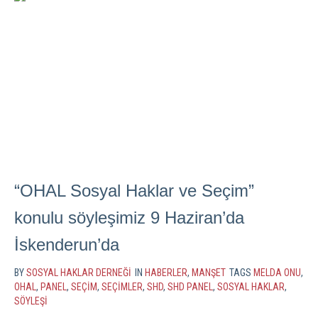
“OHAL Sosyal Haklar ve Seçim”
konulu söyleşimiz 9 Haziran’da
İskenderun’da
BY
SOSYAL HAKLAR DERNEĞI
IN
HABERLER
,
MANŞET
TAGS
MELDA ONU
,
OHAL
,
PANEL
,
SEÇIM
,
SEÇIMLER
,
SHD
,
SHD PANEL
,
SOSYAL HAKLAR
,
SÖYLEŞI