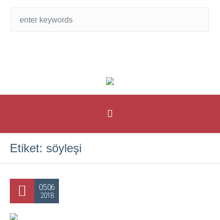
Etiket:
söyleşi
05.06
2018