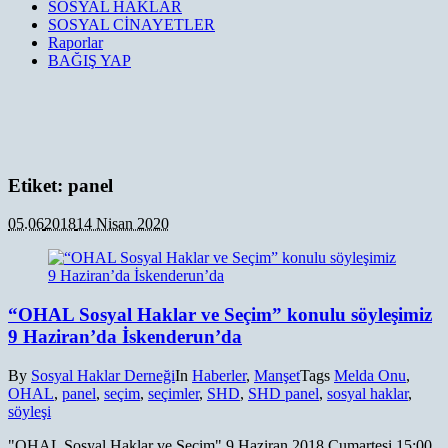
SOSYAL HAKLAR
SOSYAL CİNAYETLER
Raporlar
BAĞIŞ YAP
Etiket:
panel
05.06
2018
14 Nisan 2020
“OHAL Sosyal Haklar ve Seçim” konulu söyleşimiz
9 Haziran’da İskenderun’da
By
Sosyal Haklar Derneği
In
Haberler
,
Manşet
Tags
Melda Onu
,
OHAL
,
panel
,
seçim
,
seçimler
,
SHD
,
SHD panel
,
sosyal haklar
,
söyleşi
"OHAL Sosyal Haklar ve Seçim" 9 Haziran 2018 Cumartesi 15:00