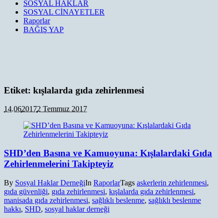
SOSYAL HAKLAR
SOSYAL CİNAYETLER
Raporlar
BAĞIŞ YAP
Etiket:
kışlalarda gıda zehirlenmesi
14.06
2017
2 Temmuz 2017
SHD’den Basına ve Kamuoyuna: Kışlalardaki Gıda
Zehirlenmelerini Takipteyiz
By
Sosyal Haklar Derneği
In
Raporlar
Tags
askerlerin zehirlenmesi
,
gıda güvenliği
,
gıda zehirlenmesi
,
kışlalarda gıda zehirlenmesi
,
manisada gıda zehirlenmesi
,
sağlıklı beslenme
,
sağlıklı beslenme
hakkı
,
SHD
,
sosyal haklar derneği