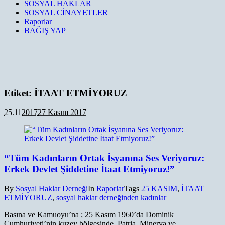
SOSYAL HAKLAR
SOSYAL CİNAYETLER
Raporlar
BAĞIŞ YAP
Etiket:
İTAAT ETMİYORUZ
25.11
2017
27 Kasım 2017
“Tüm Kadınların Ortak İsyanına Ses Veriyoruz:
Erkek Devlet Şiddetine İtaat Etmiyoruz!”
By
Sosyal Haklar Derneği
In
Raporlar
Tags
25 KASIM
,
İTAAT
ETMİYORUZ
,
sosyal haklar derneğinden kadınlar
Basına ve Kamuoyu’na ; 25 Kasım 1960’da Dominik
Cumhuriyeti’nin kuzey bölgesinde Patria, Minerva ve