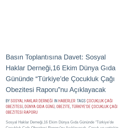
Basın Toplantısına Davet: Sosyal
Haklar Derneği,16 Ekim Dünya Gıda
Gününde “Türkiye’de Çocukluk Çağı
Obezitesi Raporu”nu Açıklayacak
BY
SOSYAL HAKLAR DERNEĞI
IN
HABERLER
TAGS
ÇOCUKLUK ÇAĞI
OBEZITESI
,
DÜNYA GIDA GÜNÜ
,
OBEZITE
,
TÜRKIYE’DE ÇOCUKLUK ÇAĞI
OBEZITESI RAPORU
Sosyal Haklar Derneği,16 Ekim Dünya Gıda Gününde “Türkiye’de
Çocukluk Çağı Obezitesi Raporu”nu Açıklayacak. Çocuk ve yetişkin