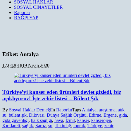
SOSYAL HAKLAR
SOSYAL CİNAYETLER
Raporlar
BAĞIŞ YAP
Etiket:
Antalya
17.04
2018
19 Nisan 2020
Türkiye’yi kanser eden ürünleri devlet gizledi, biz
açıklıyoruz! İşte zehir listesi – Bülent Şık
By
Sosyal Haklar Derneği
In
Raporlar
Tags
Antalya
,
araştırma
,
atık
su
,
bülent şık
,
Dilovası
,
Dünya Sağlık Örgütü
,
Edirne
,
Ergene
,
gıda
,
gıda güvenliği
,
halk sağlığı
,
hava
,
İzmit
,
kanser
,
kanserojen
,
Kırklareli
,
sağlık
,
Saroz
,
su
,
Tekirdağ
,
toprak
,
Türkiye
,
zehir