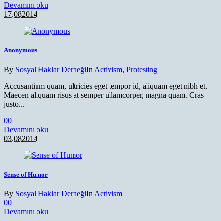
Devamını oku
17.08
2014
Anonymous
By
Sosyal Haklar Derneği
In
Activism
,
Protesting
Accusantium quam, ultricies eget tempor id, aliquam eget nibh et.
Maecen aliquam risus at semper ullamcorper, magna quam. Cras
justo...
0
0
Devamını oku
03.08
2014
Sense of Humor
By
Sosyal Haklar Derneği
In
Activism
0
0
Devamını oku