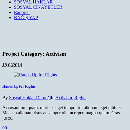
SOSYAL HAKLAR
SOSYAL CİNAYETLER
Raporlar
BAĞIŞ YAP
Project Category:
Activism
18.08
2014
Hands Up for Rights
By
Sosyal Haklar Derneği
In
Activism
,
Rights
Accusantium quam, ultricies eget tempor id, aliquam eget nibh et.
Maecen aliquam risus at semper ullamcorper, magna quam. Cras
justo...
0
0