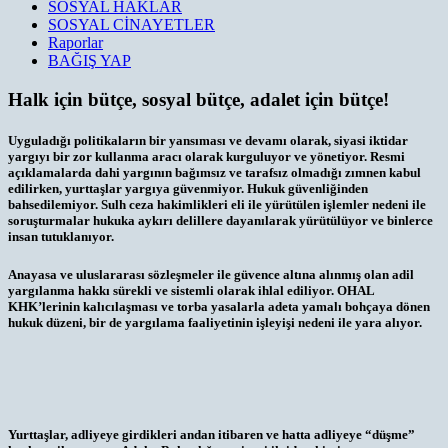
SOSYAL HAKLAR
SOSYAL CİNAYETLER
Raporlar
BAĞIŞ YAP
Halk için bütçe, sosyal bütçe, adalet için bütçe!
Uyguladığı politikaların bir yansıması ve devamı olarak, siyasi iktidar
yargıyı bir zor kullanma aracı olarak kurguluyor ve yönetiyor. Resmi
açıklamalarda dahi yargının bağımsız ve tarafsız olmadığı zımnen kabul
edilirken, yurttaşlar yargıya güvenmiyor. Hukuk güvenliğinden
bahsedilemiyor. Sulh ceza hakimlikleri eli ile yürütülen işlemler nedeni ile
soruşturmalar hukuka aykırı delillere dayanılarak yürütülüyor ve binlerce
insan tutuklanıyor.
Anayasa ve uluslararası sözleşmeler ile güvence altına alınmış olan adil
yargılanma hakkı sürekli ve sistemli olarak ihlal ediliyor. OHAL
KHK’lerinin kalıcılaşması ve torba yasalarla adeta yamalı bohçaya dönen
hukuk düzeni, bir de yargılama faaliyetinin işleyişi nedeni ile yara alıyor.
Yurttaşlar, adliyeye girdikleri andan itibaren ve hatta adliyeye “düşme”