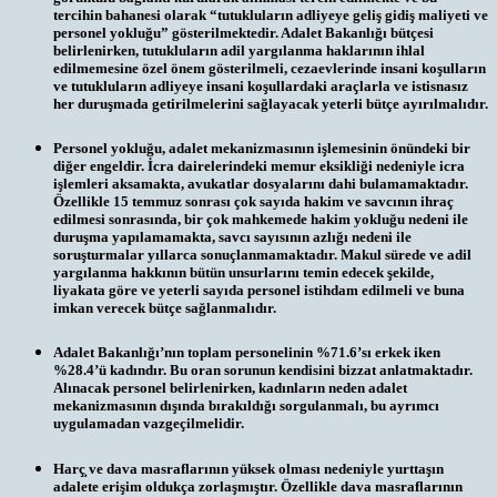
tercihin bahanesi olarak “tutukluların adliyeye geliş gidiş maliyeti ve
personel yokluğu” gösterilmektedir. Adalet Bakanlığı bütçesi
belirlenirken, tutukluların adil yargılanma haklarının ihlal
edilmemesine özel önem gösterilmeli, cezaevlerinde insani koşulların
ve tutukluların adliyeye insani koşullardaki araçlarla ve istisnasız
her duruşmada getirilmelerini sağlayacak yeterli bütçe ayırılmalıdır.
Personel yokluğu, adalet mekanizmasının işlemesinin önündeki bir
diğer engeldir. İcra dairelerindeki memur eksikliği nedeniyle icra
işlemleri aksamakta, avukatlar dosyalarını dahi bulamamaktadır.
Özellikle 15 temmuz sonrası çok sayıda hakim ve savcının ihraç
edilmesi sonrasında, bir çok mahkemede hakim yokluğu nedeni ile
duruşma yapılamamakta, savcı sayısının azlığı nedeni ile
soruşturmalar yıllarca sonuçlanmamaktadır. Makul sürede ve adil
yargılanma hakkının bütün unsurlarını temin edecek şekilde,
liyakata göre ve yeterli sayıda personel istihdam edilmeli ve buna
imkan verecek bütçe sağlanmalıdır.
Adalet Bakanlığı’nın toplam personelinin %71.6’sı erkek iken
%28.4’ü kadındır. Bu oran sorunun kendisini bizzat anlatmaktadır.
Alınacak personel belirlenirken, kadınların neden adalet
mekanizmasının dışında bırakıldığı sorgulanmalı, bu ayrımcı
uygulamadan vazgeçilmelidir.
Harç̧ ve dava masraflarının yüksek olması nedeniyle yurttaşın
adalete erişim oldukça zorlaşmıştır. Özellikle dava masraflarının