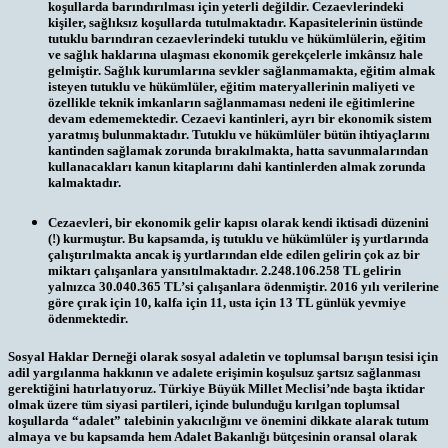
koşullarda barındırılması için yeterli değildir. Cezaevlerindeki
kişiler, sağlıksız koşullarda tutulmaktadır. Kapasitelerinin üstünde
tutuklu barındıran cezaevlerindeki tutuklu ve hükümlülerin, eğitim
ve sağlık haklarına ulaşması ekonomik gerekçelerle imkânsız hale
gelmiştir. Sağlık kurumlarına sevkler sağlanmamakta, eğitim almak
isteyen tutuklu ve hükümlüler, eğitim materyallerinin maliyeti ve
özellikle teknik imkanların sağlanmaması nedeni ile eğitimlerine
devam edememektedir. Cezaevi kantinleri, ayrı bir ekonomik sistem
yaratmış bulunmaktadır. Tutuklu ve hükümlüler bütün ihtiyaçlarını
kantinden sağlamak zorunda bırakılmakta, hatta savunmalarından
kullanacakları kanun kitaplarını dahi kantinlerden almak zorunda
kalmaktadır.
Cezaevleri, bir ekonomik gelir kapısı olarak kendi iktisadi düzenini
(!) kurmuştur. Bu kapsamda, iş tutuklu ve hükümlüler iş yurtlarında
çalıştırılmakta ancak iş yurtlarından elde edilen gelirin çok az bir
miktarı çalışanlara yansıtılmaktadır. 2.248.106.258 TL gelirin
yalnızca 30.040.365 TL’si çalışanlara ödenmiştir. 2016 yılı verilerine
göre çırak için 10, kalfa için 11, usta için 13 TL günlük yevmiye
ödenmektedir.
Sosyal Haklar Derneği olarak sosyal adaletin ve toplumsal barışın tesisi için
adil yargılanma hakkının ve adalete erişimin koşulsuz şartsız sağlanması
gerektiğini hatırlatıyoruz. Türkiye Büyük Millet Meclisi’nde başta iktidar
olmak üzere tüm siyasi partileri, içinde bulunduğu kırılgan toplumsal
koşullarda “adalet” talebinin yakıcılığını ve önemini dikkate alarak tutum
almaya ve bu kapsamda hem Adalet Bakanlığı bütçesinin oransal olarak