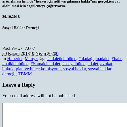
arttırılması hem de “herkes için adil yargılanma hakkı”nın gerçekten var
olabilmesi için özgülemeye çağırıyoruz.
20.10.2018
Sosyal Haklar Derneği
Post Views:
7.607
20 Kasım 2018
19 Nisan 2020
0
In
Haberler
,
Manşet
Tags
#adaletiçinbütçe
,
#aladağiçinadalet
,
#halk
,
#halkiçinbütçe
,
#Somaiçinadalet
,
#sosyalbütçe
,
adalet
,
avukat
,
hukuk
,
plan ve bütçe komisyonu
,
sosyal haklar
,
sosyal haklar
derneği
,
TBMM
Leave a Reply
Your email address will not be published.