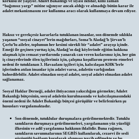
korkusu ile yaşıyor. Adalet Bakanlığı ve siyasi iktidar, kimi zaman
“bağımsız yargı” mitine sığınıyor ancak aldığı ve almadığı bütün karar ile
adalet mekanizmasını zor kullanma aracı olarak kullanmaya devam ediyor.
Haksız ve gerekçesiz kararlarla tutuklanan insanlar, son dönemde sıklıkla
yaşanan “sosyal cinayet”lerin mağdurları, Soma’lı Aladağ’lı Şirvan’lı
Çorlu’lu aileler, toplumun her kesimi sürekli bir “adalet” arayışı içinde.
Emeği ile geçinen yurttaş için, Aladağ’ın dağ köylerinde eğitim hakkına
ulaşmak için cemaat yurtlarında yanarak can veren kızlarımız için, her gün
iş cinayetlerinde ölen işçilerimiz için, çalışma koşullarını protesto etmeleri
nedeni ile tutuklanan 3. Havaalanı işçileri için, kalıcılaşan KHK’lerle
işlerinden atılan insanlar için adalet varsa, adaletin varlığından
bahsedilebilir. Adalet olmadan sosyal adalet, sosyal adalet olmadan adalet
sağlanamaz.
Sosyal Haklar Derneği, adalet ihtiyacının yakıcılığını görmekte; Adalet
Bakanlığı bütçesinin, sosyal adaletin kurulmasında ve kalıcılaşmasındaki
önemi nedeni ile Adalet Bakanlığı bütçesi görüşülür ve belirlenirken şu
hususları vurgulamaktadır.
Son dönemde, tutuklular duruşmalara getirilmemektedir. Tutuklu
sanıkların duruşmaya getirilmemeleri, yargılamanın yüz yüzeliği
ilkesinin ve adil yargılanma hakkının ihlalidir. Buna rağmen,
sanıkların savunmalarının SEGBİS kullanılarak, cezaevi ile sesli
görüntülü bağlantı kurularak alınması tercih edilmekte ve bu