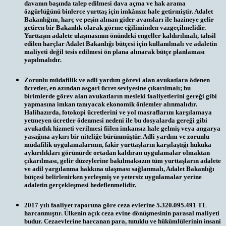
davanın başında talep edilmesi dava açma ve hak arama
özgürlüğünü binlerce yurttaş için imkânsız hale getirmiştir. Adalet
Bakanlığını, harç ve peşin alınan gider avansları ile hazineye gelir
getiren bir Bakanlık olarak görme eğiliminden vazgeçilmelidir.
Yurttaşın adalete ulaşmasının önündeki engeller kaldırılmalı, tahsil
edilen harçlar Adalet Bakanlığı bütçesi için kullanılmalı ve adaletin
maliyeti değil tesis edilmesi ön plana alınarak bütçe planlaması
yapılmalıdır.
Zorunlu müdafilik ve adli yardım görevi alan avukatlara ödenen
ücretler, en azından asgari ücret seviyesine çıkarılmalı; bu
birimlerde görev alan avukatların mesleki faaliyetlerini gereği gibi
yapmasına imkan tanıyacak ekonomik önlemler alınmalıdır.
Halihazırda, fotokopi ücretlerini ve yol masraflarını karşılamaya
yetmeyen ücretler ödenmesi nedeni ile bu dosyalarda gereği gibi
avukatlık hizmeti verilmesi fiilen imkansız hale gelmiş veya angarya
yasağına aykırı bir niteliğe bürünmüştür. Adli yardım ve zorunlu
müdafilik uygulamalarının, fakir yurttaşların karşılaştığı hukuka
aykırılıkları görünürde ortadan kaldıran uygulamalar olmaktan
çıkarılması, gelir düzeylerine bakılmaksızın tüm yurttaşların adalete
ve adil yargılanma hakkına ulaşması sağlanmalı, Adalet Bakanlığı
bütçesi belirlenirken yerleşmiş ve yetersiz uygulamalar yerine
adaletin gerçekleşmesi hedeflenmelidir.
2017 yılı faaliyet raporuna göre ceza evlerine 5.320.095.491 TL
harcanmıştır. Ülkenin açık ceza evine dönüşmesinin parasal maliyeti
budur. Cezaevlerine harcanan para, tutuklu ve hükümlülerinin insani