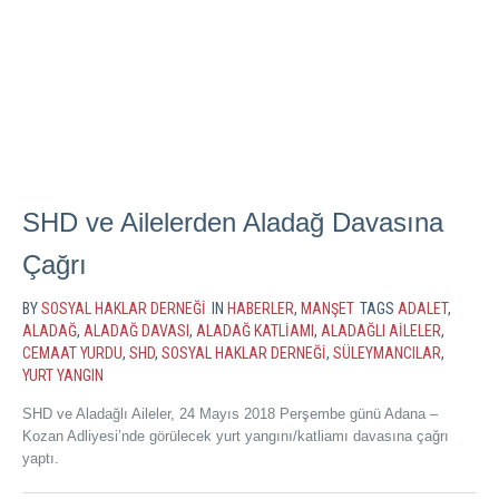
SHD ve Ailelerden Aladağ Davasına
Çağrı
BY
SOSYAL HAKLAR DERNEĞI
IN
HABERLER
,
MANŞET
TAGS
ADALET
,
ALADAĞ
,
ALADAĞ DAVASI
,
ALADAĞ KATLIAMI
,
ALADAĞLI AILELER
,
CEMAAT YURDU
,
SHD
,
SOSYAL HAKLAR DERNEĞI
,
SÜLEYMANCILAR
,
YURT YANGIN
SHD ve Aladağlı Aileler, 24 Mayıs 2018 Perşembe günü Adana –
Kozan Adliyesi’nde görülecek yurt yangını/katliamı davasına çağrı
yaptı.