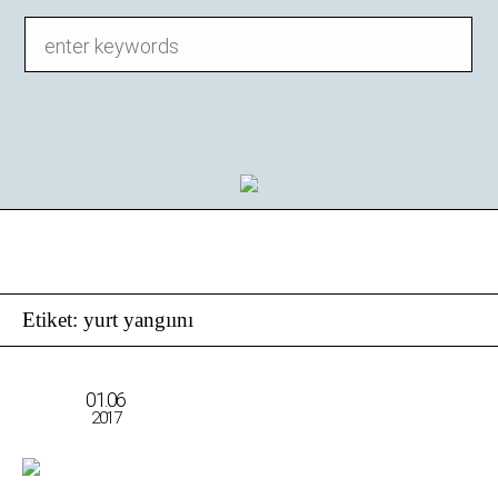
Etiket:
yurt yangıını
01.06
2017