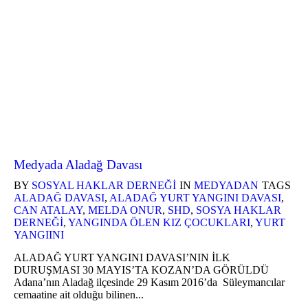
Medyada Aladağ Davası
BY
SOSYAL HAKLAR DERNEĞI
IN
MEDYADAN
TAGS
ALADAĞ DAVASI
,
ALADAĞ YURT YANGINI DAVASI
,
CAN ATALAY
,
MELDA ONUR
,
SHD
,
SOSYA HAKLAR
DERNEĞI
,
YANGINDA ÖLEN KIZ ÇOCUKLARI
,
YURT
YANGIINI
ALADAĞ YURT YANGINI DAVASI’NIN İLK
DURUŞMASI 30 MAYIS’TA KOZAN’DA GÖRÜLDÜ
Adana’nın Aladağ ilçesinde 29 Kasım 2016’da Süleymancılar
cemaatine ait olduğu bilinen...