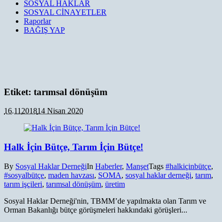
SOSYAL HAKLAR
SOSYAL CİNAYETLER
Raporlar
BAĞIŞ YAP
Etiket:
tarımsal dönüşüm
16.11
2018
14 Nisan 2020
Halk İçin Bütçe, Tarım İçin Bütçe!
By
Sosyal Haklar Derneği
In
Haberler
,
Manşet
Tags
#halkiçinbütçe
,
#sosyalbütçe
,
maden havzası
,
SOMA
,
sosyal haklar derneği
,
tarım
,
tarım işçileri
,
tarımsal dönüşüm
,
üretim
Sosyal Haklar Derneği'nin, TBMM’de yapılmakta olan Tarım ve
Orman Bakanlığı bütçe görüşmeleri hakkındaki görüşleri...