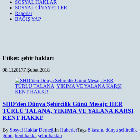
SOSYAL HAKLAR
SOSYAL CİNAYETLER
Raporlar
BAĞIŞ YAP
Etiket:
şehir hakları
08.11
2017
7 Şubat 2018
SHD’den Dünya Şehircilik Günü Mesajı: HER
TÜRLÜ TALANA, YIKIMA VE YALANA KARŞI
KENT HAKKI!
By
Sosyal Haklar Derneği
In
Haberler
Tags
8 kasım
,
dünya şehircilik
günü
,
kent hakkı
,
şehir hakları