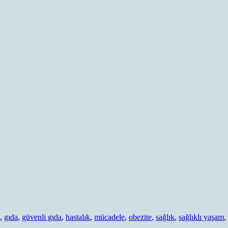
,
gıda
,
güvenli gıda
,
hastalık
,
mücadele
,
obezite
,
sağlık
,
sağlıklı yaşam
,