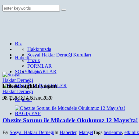
Biz
Hakkımızda
Sosyal Haklar Derneği Kurulları
Haberler
Tüzük
FORMLAR
SOSYAL HAKLAR
İletişim
Etiket:
sağlıklı yaşam
SOSYAL CİNAYETLER
08.05
2018
14 Nisan 2020
Raporlar
BAĞIŞ YAP
Obezite Sorunu ile Mücadele Okulumuz 12 Mayıs’ta!
By
Sosyal Haklar Derneği
In
Haberler
,
Manşet
Tags
beslenme
,
etkinlik