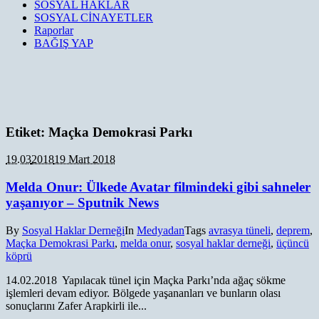
SOSYAL HAKLAR
SOSYAL CİNAYETLER
Raporlar
BAĞIŞ YAP
Etiket:
Maçka Demokrasi Parkı
19.03
2018
19 Mart 2018
Melda Onur: Ülkede Avatar filmindeki gibi sahneler
yaşanıyor – Sputnik News
By
Sosyal Haklar Derneği
In
Medyadan
Tags
avrasya tüneli
,
deprem
,
Maçka Demokrasi Parkı
,
melda onur
,
sosyal haklar derneği
,
üçüncü
köprü
14.02.2018 Yapılacak tünel için Maçka Parkı’nda ağaç sökme
işlemleri devam ediyor. Bölgede yaşananları ve bunların olası
sonuçlarını Zafer Arapkirli ile...