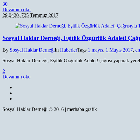
3
0
Devamını oku
29.04
2017
25 Temmuz 2017
Sosyal Haklar Derneği, Eşitlik Özgürlük Adalet! Çağ
By
Sosyal Haklar Derneği
In
Haberler
Tags
1 mayıs
,
1 Mayıs 2017
,
em
Sosyal Haklar Derneği, Eşitlik Özgürlük Adalet! çağrısı yaparak yerell
2
Devamını oku
Sosyal Haklar Derneği © 2016 | merhaba grafik