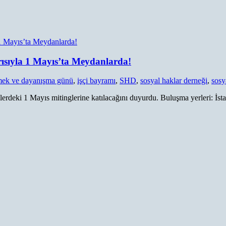
rısıyla 1 Mayıs’ta Meydanlarda!
ek ve dayanışma günü
,
işçi bayramı
,
SHD
,
sosyal haklar derneği
,
sosy
erdeki 1 Mayıs mitinglerine katılacağını duyurdu. Buluşma yerleri: İstan