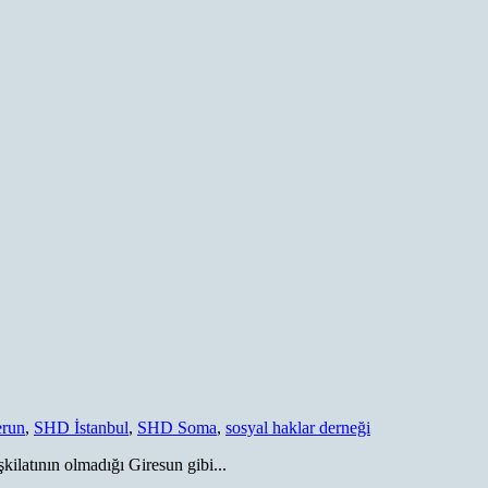
erun
,
SHD İstanbul
,
SHD Soma
,
sosyal haklar derneği
ilatının olmadığı Giresun gibi...