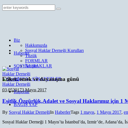
Biz
Hakkımızda
Sosyal Haklar Derneği Kurulları
Haberler
Tüzük
FORMLAR
SOSYAL HAKLAR
İletişim
Etiket:
emek ve dayanışma günü
SOSYAL CİNAYETLER
03.05
2017
3 Mayıs 2017
Raporlar
Eşitlik,Özgürlük,Adalet ve Sosyal Haklarımız için 1 
BAĞIŞ YAP
By
Sosyal Haklar Derneği
In
Haberler
Tags
1 mayıs
,
1 Mayıs 2017
,
em
Sosyal Haklar Derneği 1 Mayıs’ta İstanbul’da, Izmir’de, Adana’da, İs