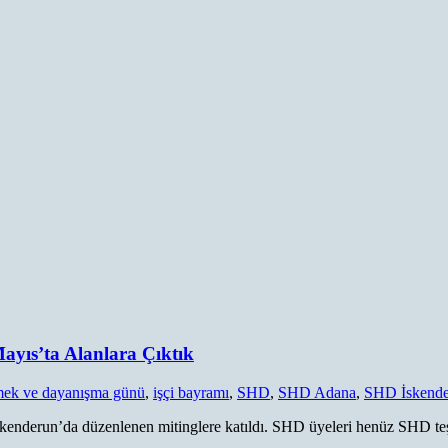
Mayıs’ta Alanlara Çıktık
ek ve dayanışma günü
,
işçi bayramı
,
SHD
,
SHD Adana
,
SHD İskend
kenderun’da düzenlenen mitinglere katıldı. SHD üyeleri henüz SHD teşk