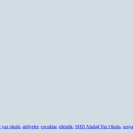
ğ yaz okulu
,
atölyeler
,
çocuklar
,
etkinlik
,
SHD Aladağ Yaz Okulu
,
sosya