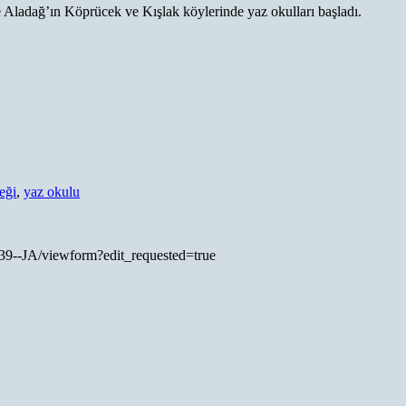
 Aladağ’ın Köprücek ve Kışlak köylerinde yaz okulları başladı.
eği
,
yaz okulu
9--JA/viewform?edit_requested=true