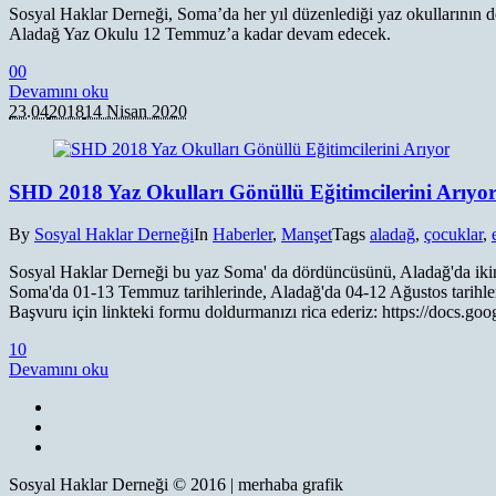
Sosyal Haklar Derneği, Soma’da her yıl düzenlediği yaz okullarının d
Aladağ Yaz Okulu 12 Temmuz’a kadar devam edecek.
0
0
Devamını oku
23.04
2018
14 Nisan 2020
SHD 2018 Yaz Okulları Gönüllü Eğitimcilerini Arıyo
By
Sosyal Haklar Derneği
In
Haberler
,
Manşet
Tags
aladağ
,
çocuklar
,
Sosyal Haklar Derneği bu yaz Soma' da dördüncüsünü, Aladağ'da ikinci
Soma'da 01-13 Temmuz tarihlerinde, Aladağ'da 04-12 Ağustos tarihleri
Başvuru için linkteki formu doldurmanızı rica ederiz: https://
1
0
Devamını oku
Sosyal Haklar Derneği © 2016 | merhaba grafik