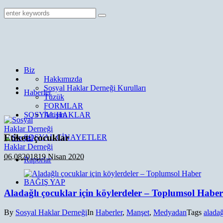
Biz
Hakkımızda
Sosyal Haklar Derneği Kurulları
Haberler
Tüzük
FORMLAR
SOSYAL HAKLAR
İletişim
Etiket:
çocuklar
SOSYAL CİNAYETLER
06.08
2018
19 Nisan 2020
Raporlar
BAĞIŞ YAP
Aladağlı çocuklar için köylerdeler – Toplumsol Haber
By
Sosyal Haklar Derneği
In
Haberler
,
Manşet
,
Medyadan
Tags
alada