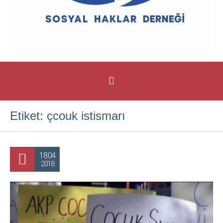
Etiket:
çcouk istismarı
18.04
2018