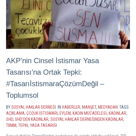
AKP’nin Cinsel İstismar Yasa
Tasarısı’na Ortak Tepki:
#TasarıİstismaraÇözümDeğil –
Toplumsol
BY
SOSYAL HAKLAR DERNEĞI
IN
HABERLER
,
MANŞET
,
MEDYADAN
TAGS
AÇIKLAMA
,
ÇCOUK ISTISMARI
,
EYLEM
,
KADIN MÜCADELESI
,
KADINLAR
,
SHD
,
SHD'DEN KADINLAR
,
SOSYAL HAKLAR DERNEĞINDEN KADINLAR
,
TBMM
,
TEPKI
,
YASA TASARISI
Sosyal Haklar Derneği'nden kadınların da içinde olduğu yaklaşık 200