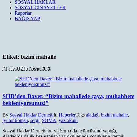
SOSYAL HAKLAR
SOSYAL CİNAYETLER
Raporlar
BAĞIŞ YAP
Etiket:
bizim mahalle
23.11
2017
15 Nisan 2020
SHD’den Davet: “Bizim mahallede çaya, muhabbete
bekleniyorsunuz!”
By
Sosyal Haklar Derneği
In
Haberler
Tags
aladağ
,
bizim mahalle
,
iyi bir komşu
,
sergi
,
SOMA
,
yaz okulu
Sosyal Haklar Derneği bu yıl Soma’da üçüncüsünü yaptığı,
Aladağ’da da ilk kez yapılan yaz okullarında çocukların yaptığı