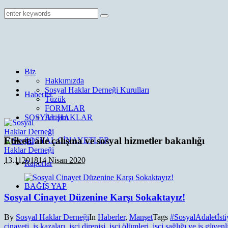
Biz
Hakkımızda
Sosyal Haklar Derneği Kurulları
Haberler
Tüzük
FORMLAR
SOSYAL HAKLAR
İletişim
Etiket:
aile çalışma ve sosyal hizmetler bakanlığı
SOSYAL CİNAYETLER
13.11
2018
14 Nisan 2020
Raporlar
BAĞIŞ YAP
Sosyal Cinayet Düzenine Karşı Sokaktayız!
By
Sosyal Haklar Derneği
In
Haberler
,
Manşet
Tags
#SosyalAdaletİsti
cinayeti
,
iş kazaları
,
işçi direnişi
,
işçi ölümleri
,
işçi sağlığı ve iş güvenl