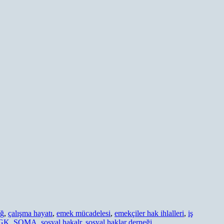
ağ
,
çalışma hayatı
,
emek mücadelesi
,
emekçiler hak ihlalleri
,
iş
GK
,
SOMA
,
sosyal hakalr
,
sosyal haklar derneği