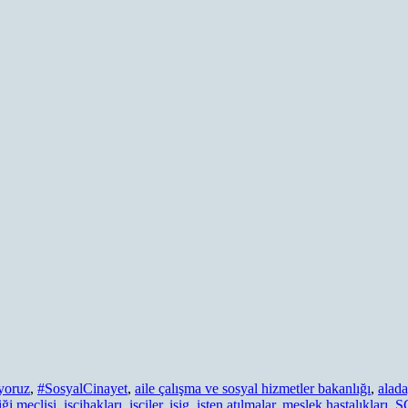
yoruz
,
#SosyalCinayet
,
aile çalışma ve sosyal hizmetler bakanlığı
,
alad
iği meclisi
,
işçihakları
,
işçiler
,
isig
,
işten atılmalar
,
meslek hastalıkları
,
S