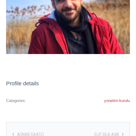
Profile details
Categories:
yonetim-kurulu
ADNAN SAATÇI
ELIF SILA AŞIK